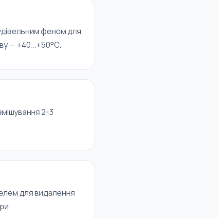
будівельним феном для
у — +40...+50°C.
змішування 2-3
телем для видалення
ри.