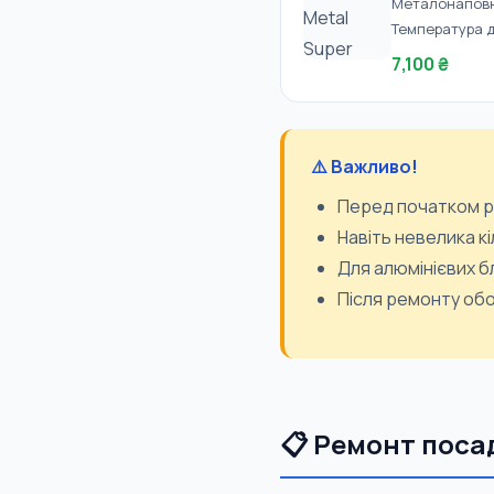
Металонаповне
Температура д
7,100 ₴
⚠️ Важливо!
Перед початком р
Навіть невелика 
Для алюмінієвих б
Після ремонту об
📋 Ремонт посад