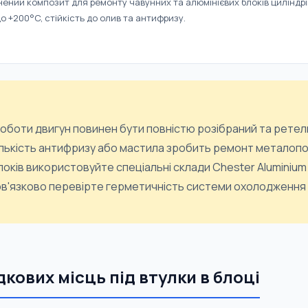
ний композит для ремонту чавунних та алюмінієвих блоків циліндрі
о +200°C, стійкість до олив та антифризу.
оботи двигун повинен бути повністю розібраний та рете
кількість антифризу або мастила зробить ремонт метало
локів використовуйте спеціальні склади Chester Aluminium
ов'язково перевірте герметичність системи охолодження
кових місць під втулки в блоці