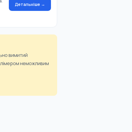
в.
Детальніше →
льно вимитий
полімером неможливим