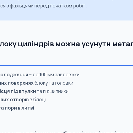
ся з фахівцями перед початком робіт.
 блоку циліндрів можна усунути мет
охолодження
– до 100 мм завдовжки
них поверхнях
блоку та головки
ісця під втулки
та підшипники
вих отворів
в блоці
а пори в литві