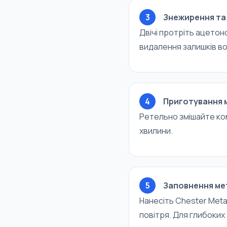
3
Знежирення та 
Двічі протріть ацетон
видалення залишків во
4
Приготування 
Ретельно змішайте комп
хвилини.
5
Заповнення ме
Нанесіть Chester Met
повітря. Для глибоки