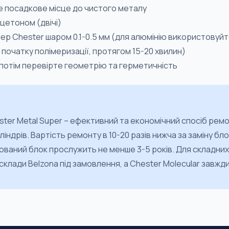
 посадкове місце до чистого металу
цетоном (двічі)
ер Chester шаром 0.1-0.5 мм (для алюмінію використовуйт
 початку полімеризації, протягом 15-20 хвилин)
 потім перевірте геометрію та герметичність
er Metal Super – ефективний та економічний спосіб ремо
ліндрів. Вартість ремонту в 10-20 разів нижча за заміну бл
ований блок прослужить не менше 3-5 років. Для складних
склади Belzona під замовлення, а Chester Molecular завжди