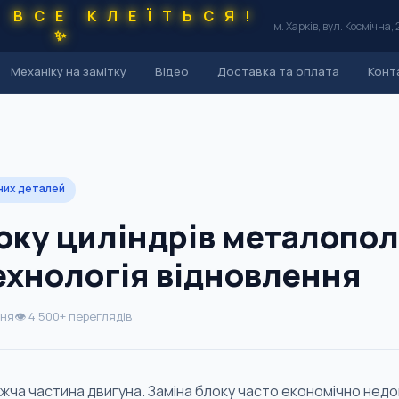
 ВСЕ КЛЕЇТЬСЯ!
м. Харків, вул. Космічна, 
✨
Механіку на замітку
Відео
Доставка та оплата
Конт
сних деталей
оку циліндрів металопо
ехнологія відновлення
ння
👁 4 500+ переглядів
жча частина двигуна. Заміна блоку часто економічно недо