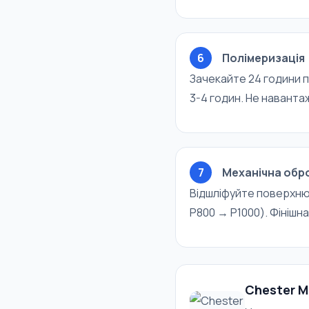
6
Полімеризація
Зачекайте 24 години 
3-4 годин. Не наванта
7
Механічна обр
Відшліфуйте поверхню
P800 → P1000). Фінішн
Chester Me