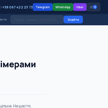
+38 067 422 23 73
🛒
22
Telegram
WhatsApp
Viber
0
акти
Знайти
лімерами
цільна. На щастя,