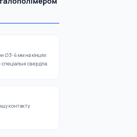
металополімером
и ∅3-4 мм на кінцях
 спеціальні свердла.
лощу контакту