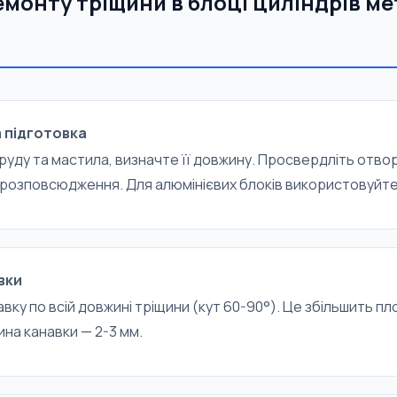
ремонту тріщини в блоці циліндрів 
 підготовка
бруду та мастила, визначте її довжину. Просвердліть отвор
ї розповсюдження. Для алюмінієвих блоків використовуйте
вки
авку по всій довжині тріщини (кут 60-90°). Це збільшить п
на канавки — 2-3 мм.