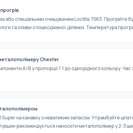
прогрів
ом або спеціальним очищувачем Loctite 7063. Прогрійте 
логи та оливи з пошкодженої ділянки. Температура прогрів
металополімеру Chester
оненти А і В у пропорції 1:1 до однорідного кольору. Час 
талополімером
al Super на канавку з невеликим запасом. Утрамбуйте шпа
х тріщин рекомендується наносити металополімер у 2-3 ша