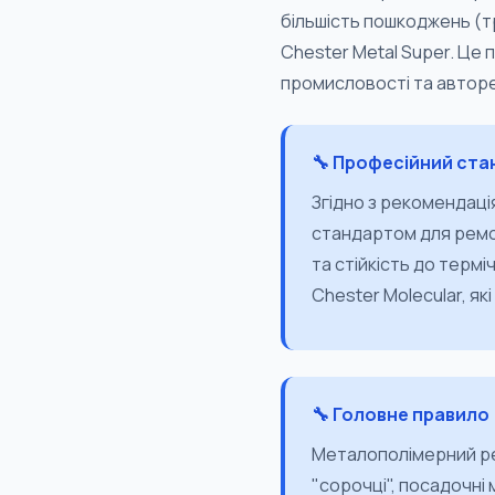
більшість пошкоджень (т
Chester Metal Super. Це 
промисловості та авторе
🔧 Професійний стан
Згідно з рекомендація
стандартом для ремон
та стійкість до терм
Chester Molecular, як
🔧 Головне правило
Металополімерний рем
"сорочці", посадочні