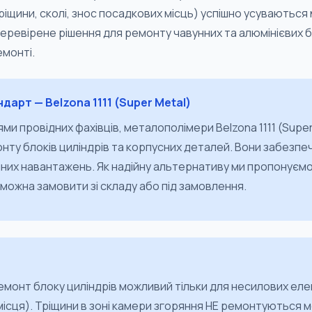
ріщини, сколі, знос посадкових місць) успішно усуваютьс
перевірене рішення для ремонту чавунних та алюмінієвих бл
монті.
дарт — Belzona 1111 (Super Metal)
ми провідних фахівців, металополімери Belzona 1111 (Super
ту блоків циліндрів та корпусних деталей. Вони забезпе
ічних навантажень. Як надійну альтернативу ми пропонує
і можна замовити зі складу або під замовлення.
онт блоку циліндрів можливий тільки для несилових еле
 місця). Тріщини в зоні камери згоряння НЕ ремонтуються