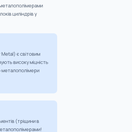
я металополімерами
оків циліндрів у
 Metal) є світовим
чують високу міцність
мо металополімери
ментів (тріщини в
 металополімерами!