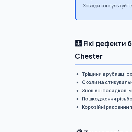
Завжди консультуйте
🩻 Які дефекти
Chester
Тріщини в рубашці 
Сколи на стикуваль
Зношені посадкові м
Пошкодження різьбо
Корозійні раковини т