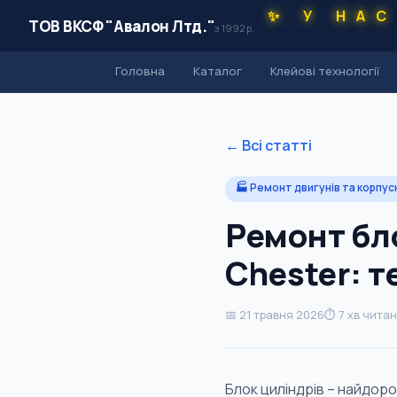
✨ У НАС
ТОВ ВКСФ "Авалон Лтд."
з 1992 р.
Головна
Каталог
Клейові технології
← Всі статті
🏭 Ремонт двигунів та корпу
Ремонт бл
Chester: т
📅 21 травня 2026
⏱ 7 хв чита
Блок циліндрів – найдоро