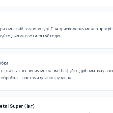
при кімнатній температурі. Для прискорення можна прогрі
жуйте двигун протягом 48 годин.
обка
 в рівень з основним металом. Шліфуйте дрібним наждач
а обробка — пастами для полірування.
tal Super (1кг)