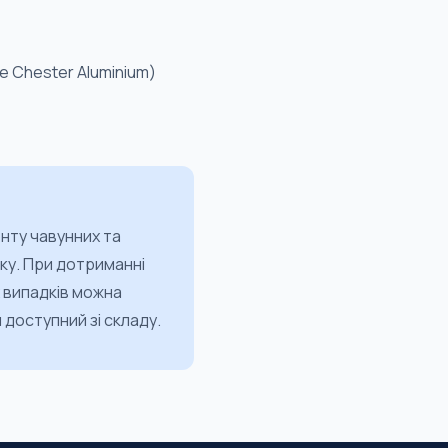
е Chester Aluminium)
нту чавунних та
оку. При дотриманні
 випадків можна
 доступний зі складу.