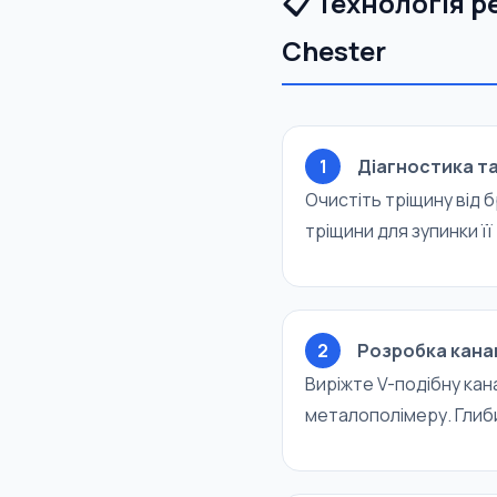
📋 Технологія 
Chester
1
Діагностика та
Очистіть тріщину від 
тріщини для зупинки ї
2
Розробка кана
Виріжте V-подібну кан
металополімеру. Глиби