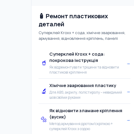
🧴 Ремонт пластикових
деталей
Суперклей Kroxx + сода, хімічне зварювання,
армування, відновлення кріплень, панелі
Суперклей Kroxx + сода:
покрокова інструкція
🥤
→
Як відремонтувати тріщини та відновити
пластикові кріплення
Хімічне зварювання пластику
🔬
→
Для ABS, акрилу, полістиролу – невидимий
шов своїми руками
Як відновити зламане кріплення
(вусик)
🔩
→
Метод армування дротом/скріпкою +
суперклей Kroxx з содою