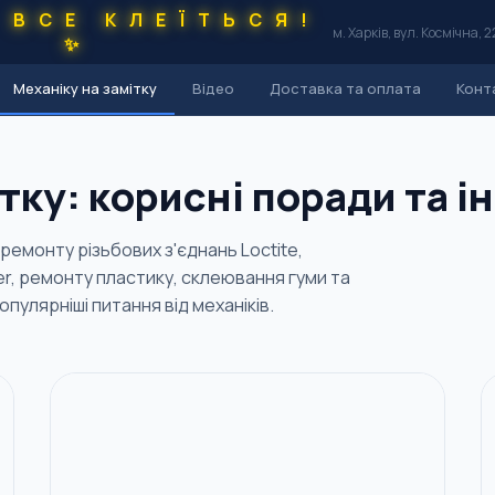
 ВСЕ КЛЕЇТЬСЯ!
м. Харків, вул. Космічна, 2
✨
Механіку на замітку
Відео
Доставка та оплата
Конт
тку: корисні поради та і
 ремонту різьбових з'єднань Loctite,
r, ремонту пластику, склеювання гуми та
пулярніші питання від механіків.