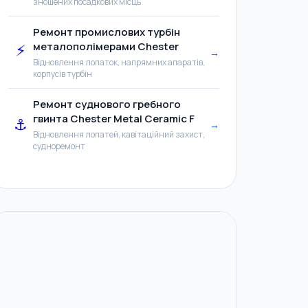
зношених посадкових місць
Ремонт промислових турбін
металополімерами Chester
⚡
→
Відновлення лопаток, напрямних апаратів,
корпусів турбін
Ремонт суднового гребного
гвинта Chester Metal Ceramic F
⚓
→
Відновлення лопатей, кавітаційний захист,
судноремонт