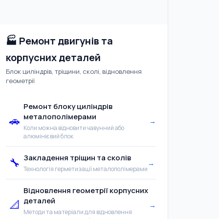
🏭 Ремонт двигунів та
корпусних деталей
Блок циліндрів, тріщини, сколі, відновлення
геометрії
Ремонт блоку циліндрів
металополімерами
🚗
→
Коли можна відновити чавунний або
алюмінієвий блок
Закладення тріщин та сколів
🔧
→
Технологія герметизації металополімерами
Відновлення геометрії корпусних
деталей
📐
→
Методи та матеріали для відновлення