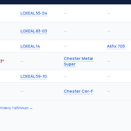
LOXEAL 55-04
—
—
LOXEAL 83-03
—
—
LOXEAL 14
—
Akfix 705
Chester Metal
3*
—
—
Super
LOXEAL 59-10
—
—
—
Chester Cer-F
—
 повну таблицю →