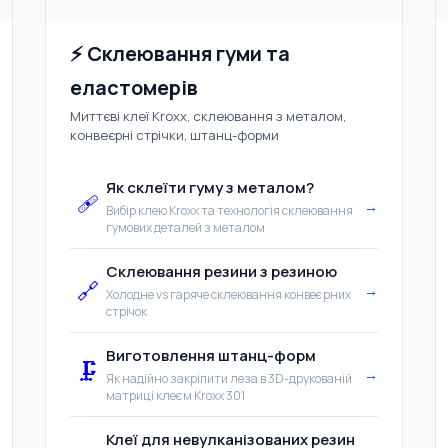
⚡ Склеювання гуми та
еластомерів
Миттєві клеї Kroxx, склеювання з металом,
конвеєрні стрічки, штанц-форми
Як склеїти гуму з металом?
🩹
→
Вибір клею Kroxx та технологія склеювання
гумових деталей з металом
Склеювання резини з резиною
🔗
→
Холодне vs гаряче склеювання конвеєрних
стрічок
Виготовлення штанц-форм
🗜️
→
Як надійно закріпити леза в 3D-друкованій
матриці клеєм Kroxx 301
Клеї для невулканізованих резин