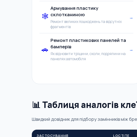
Армування пластику
склотканиною
🕸️
→
Ремонт великих пошкоджень та відсутніх
фрагментів
Ремонт пластикових панелей та
бамперів
🚗
→
Як відновити тріщини, сколи, подряпини на
панелях автомобіля
📊 Таблиця аналогів кле
Швидкий довідник для підбору замінників між брен
ЗАСТОСУВАННЯ
LOCTITE