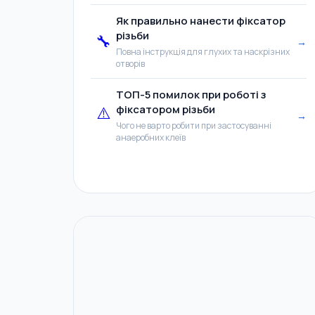
Як правильно нанести фіксатор
різьби
🔧
→
Повна інструкція для глухих та наскрізних
отворів
ТОП-5 помилок при роботі з
фіксатором різьби
⚠️
→
Чого не варто робити при застосуванні
анаеробних клеїв