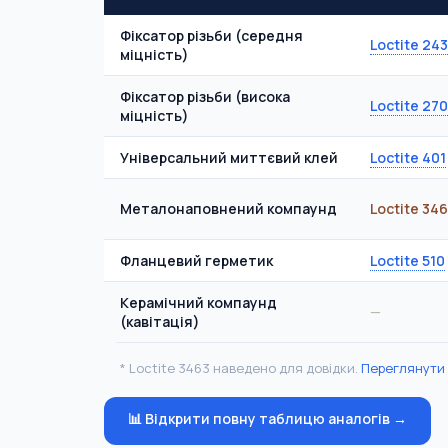
Фіксатор різьби (середня
Loctite 243
міцність)
Фіксатор різьби (висока
Loctite 270
міцність)
Універсальний миттєвий клей
Loctite 401
Металонаповнений компаунд
Loctite 346
Фланцевий герметик
Loctite 510
Керамічний компаунд
—
(кавітація)
* Loctite 3463 наведено для довідки.
Переглянути
📊 Відкрити повну таблицю аналогів →