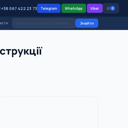
+38 067 422 23 73
🛒
2
Telegram
WhatsApp
Viber
0
акти
Знайти
нструкції