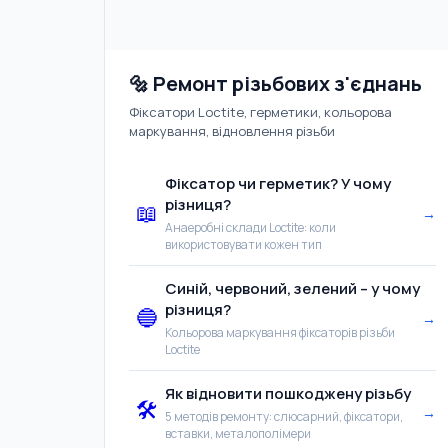
🔩 Ремонт різьбових з'єднань
Фіксатори Loctite, герметики, кольорова
маркування, відновлення різьби
Фіксатор чи герметик? У чому
різниця?
📖
→
Анаеробні склади Loctite: коли
використовувати кожен тип
Синій, червоний, зелений – у чому
різниця?
🔵
→
Кольорова маркування фіксаторів різьби
Loctite
Як відновити пошкоджену різьбу
🛠️
→
5 методів ремонту: слюсарний, фіксатори,
вставки, металополімери