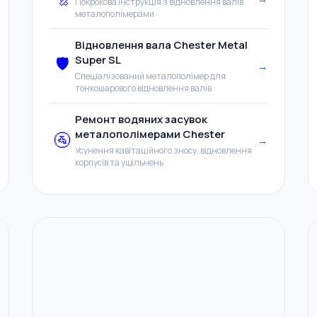
Покрокова інструкція з відновлення валів
металополімерами
Відновлення вала Chester Metal
Super SL
🛡️
→
Спеціалізований металополімер для
тонкошарового відновлення валів
Ремонт водяних засувок
металополімерами Chester
🚰
→
Усунення кавітаційного зносу, відновлення
корпусів та ущільнень