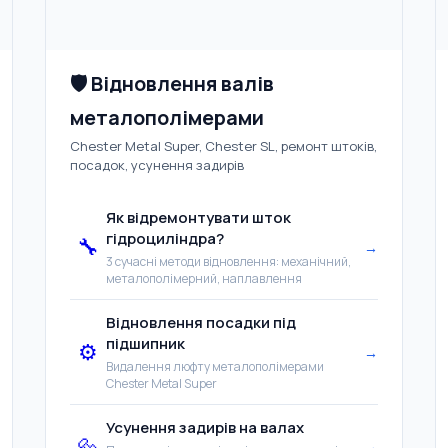
🛡️ Відновлення валів
металополімерами
Chester Metal Super, Chester SL, ремонт штоків,
посадок, усунення задирів
Як відремонтувати шток
гідроциліндра?
🔧
→
3 сучасні методи відновлення: механічний,
металополімерний, наплавлення
Відновлення посадки під
підшипник
⚙️
→
Видалення люфту металополімерами
Chester Metal Super
Усунення задирів на валах
🔩
→