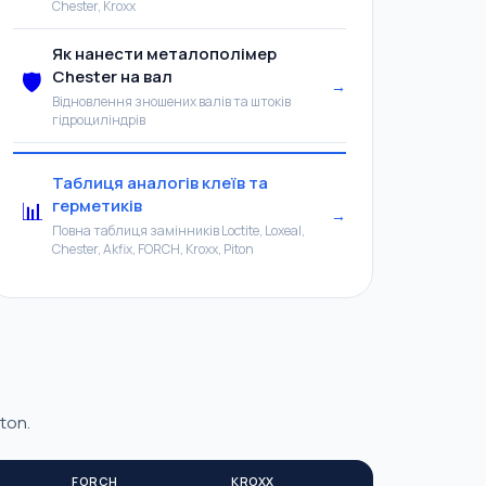
Chester, Kroxx
Як нанести металополімер
Chester на вал
🛡️
→
Відновлення зношених валів та штоків
гідроциліндрів
Таблиця аналогів клеїв та
герметиків
📊
→
Повна таблиця замінників Loctite, Loxeal,
Chester, Akfix, FORCH, Kroxx, Piton
ton.
FORCH
KROXX