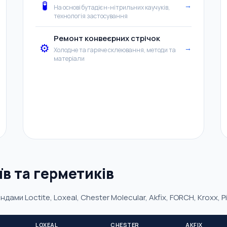
🧪
→
На основі бутадієн-нітрильних каучуків,
технологія застосування
Ремонт конвеєрних стрічок
⚙️
→
Холодне та гаряче склеювання, методи та
матеріали
їв та герметиків
дами Loctite, Loxeal, Chester Molecular, Akfix, FORCH, Kroxx, Pi
LOXEAL
CHESTER
AKFIX