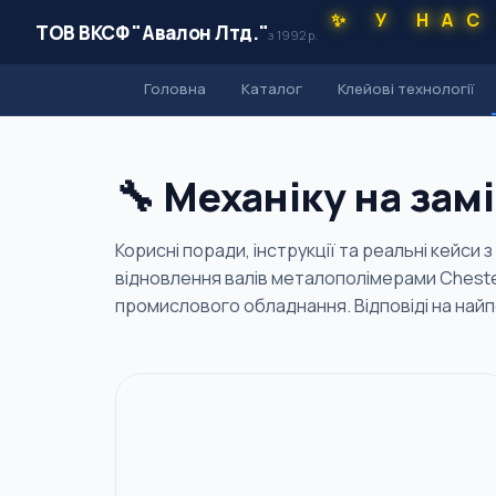
✨ У НАС
ТОВ ВКСФ "Авалон Лтд."
з 1992 р.
Головна
Каталог
Клейові технології
🔧 Механіку на замі
Корисні поради, інструкції та реальні кейси з
відновлення валів металополімерами Cheste
промислового обладнання. Відповіді на найпо