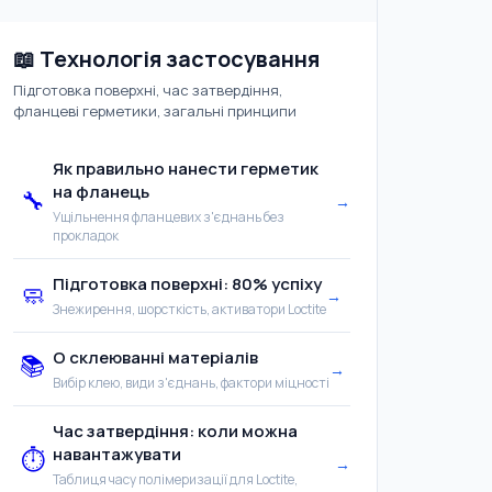
📖 Технологія застосування
Підготовка поверхні, час затвердіння,
фланцеві герметики, загальні принципи
Як правильно нанести герметик
на фланець
🔧
→
Ущільнення фланцевих з'єднань без
прокладок
Підготовка поверхні: 80% успіху
🧼
→
Знежирення, шорсткість, активатори Loctite
О склеюванні матеріалів
📚
→
Вибір клею, види з'єднань, фактори міцності
Час затвердіння: коли можна
навантажувати
⏱️
→
Таблиця часу полімеризації для Loctite,