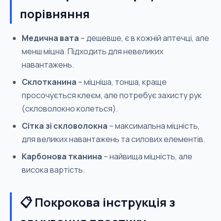
порівняння
Медична вата
– дешевше, є в кожній аптечці, але
менш міцна. Підходить для невеликих
навантажень.
Склотканина
– міцніша, тонша, краще
просочується клеєм, але потребує захисту рук
(скловолокно колеться).
Сітка зі скловолокна
– максимальна міцність,
для великих навантажень та силових елементів.
Карбонова тканина
– найвища міцність, але
висока вартість.
📋 Покрокова інструкція з