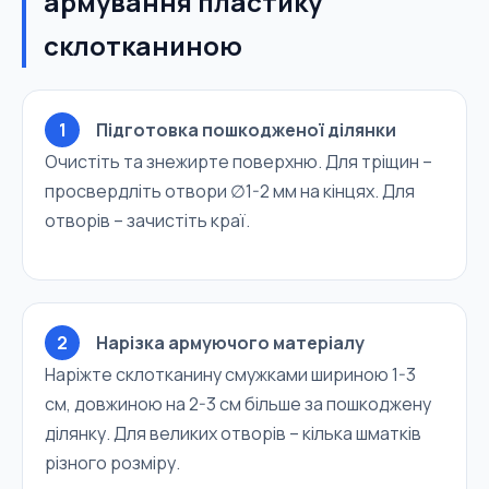
армування пластику
склотканиною
1
Підготовка пошкодженої ділянки
Очистіть та знежирте поверхню. Для тріщин –
просвердліть отвори ∅1-2 мм на кінцях. Для
отворів – зачистіть краї.
2
Нарізка армуючого матеріалу
Наріжте склотканину смужками шириною 1-3
см, довжиною на 2-3 см більше за пошкоджену
ділянку. Для великих отворів – кілька шматків
різного розміру.