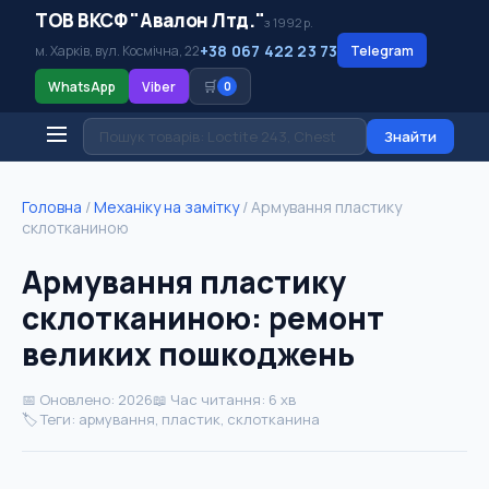
ТОВ ВКСФ "Авалон Лтд."
з 1992 р.
+38 067 422 23 73
м. Харків, вул. Космічна, 22
Telegram
🛒
WhatsApp
Viber
0
Знайти
Головна
/
Механіку на замітку
/
Армування пластику
склотканиною
Армування пластику
склотканиною: ремонт
великих пошкоджень
📅 Оновлено: 2026
📖 Час читання: 6 хв
🏷️ Теги: армування, пластик, склотканина