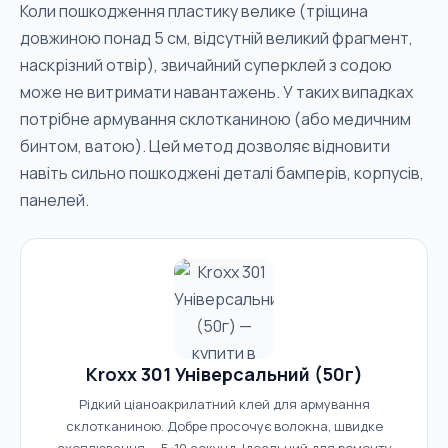
Коли пошкодження пластику велике (тріщина
довжиною понад 5 см, відсутній великий фрагмент,
наскрізний отвір), звичайний суперклей з содою
може не витримати навантажень. У таких випадках
потрібне армування склотканиною (або медичним
бинтом, ватою). Цей метод дозволяє відновити
навіть сильно пошкоджені деталі бамперів, корпусів,
панелей.
Kroxx 301 Універсальний (50г)
Рідкий ціаноакрилатний клей для армування
склотканиною. Добре просочує волокна, швидке