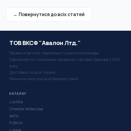
← Повернутися до всіх статей
ТОВ ВКСФ "Авалон Лтд."
Промислові клеї, герметики та металополімери.
Офіційний постачальник провідних світових брендів з 1992
року.
Доставка по всій Україні.
Технічна консультація безкоштовно.
КАТАЛОГ
Loctite
Chester Molecular
AkFix
FORCH
Loxeal