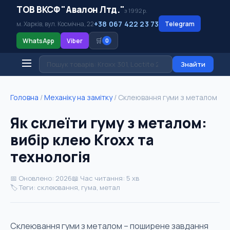
ТОВ ВКСФ "Авалон Лтд."
з 1992 р.
+38 067 422 23 73
м. Харків, вул. Космічна, 22
Telegram
🛒
WhatsApp
Viber
0
Знайти
Головна
/
Механіку на замітку
/
Склеювання гуми з металом
Як склеїти гуму з металом:
вибір клею Kroxx та
технологія
📅 Оновлено: 2026
📖 Час читання: 5 хв
🏷️ Теги: склеювання, гума, метал
Склеювання гуми з металом – поширене завдання