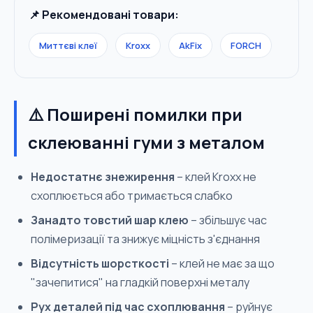
📌 Рекомендовані товари:
Миттєві клеї
Kroxx
AkFix
FORCH
⚠️ Поширені помилки при
склеюванні гуми з металом
Недостатнє знежирення
– клей Kroxx не
схоплюється або тримається слабко
Занадто товстий шар клею
– збільшує час
полімеризації та знижує міцність з'єднання
Відсутність шорсткості
– клей не має за що
"зачепитися" на гладкій поверхні металу
Рух деталей під час схоплювання
– руйнує