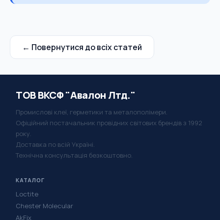
← Повернутися до всіх статей
ТОВ ВКСФ "Авалон Лтд."
Промислові клеї, герметики та металополімери.
Офіційний постачальник провідних світових брендів з 1992
року.
Доставка по всій Україні.
Технічна консультація безкоштовно.
КАТАЛОГ
Loctite
Chester Molecular
AkFix