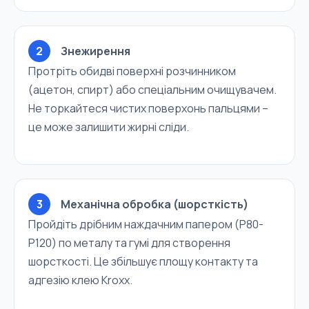
2
Знежирення
Протріть обидві поверхні розчинником
(ацетон, спирт) або спеціальним очищувачем.
Не торкайтеся чистих поверхонь пальцями –
це може залишити жирні сліди.
3
Механічна обробка (шорсткість)
Пройдіть дрібним наждачним папером (P80-
P120) по металу та гумі для створення
шорсткості. Це збільшує площу контакту та
адгезію клею Kroxx.