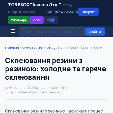
ТОВ ВКСФ "Авалон Лтд."
з 1992 р.
+38 067 422 23 73
м. Харків, вул. Космічна, 22
Telegram
🛒
WhatsApp
Viber
0
Знайти
Головна
/
Механіку на замітку
/
Склеювання гуми з гумою
Склеювання резини з
резиною: холодне та гаряче
склеювання
📅 Оновлено: 2026
📖 Час читання: 6 хв
🏷️ Теги: склеювання, гума, резина
Склеювання резини з резиною – важливий процес