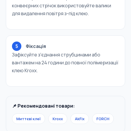
конвеєрних стрічок використовуйте валики
для видалення повітря з-під клею.
5
Фіксація
Зафіксуйте з'єднання струбцинами або
вантажем на 24 години до повної полімеризації
клею Kroxx.
📌 Рекомендовані товари:
Миттєві клеї
Kroxx
AkFix
FORCH