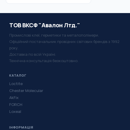
ТОВ ВКСФ "Авалон Лтд."
Промислові клеї, герметики та металополімери.
Офіційний постачальник провідних світових брендів з 1992
року.
Доставка по всій Україні.
Технічна консультація безкоштовно.
КАТАЛОГ
Loctite
Chester Molecular
AkFix
FORCH
Loxeal
ІНФОРМАЦІЯ