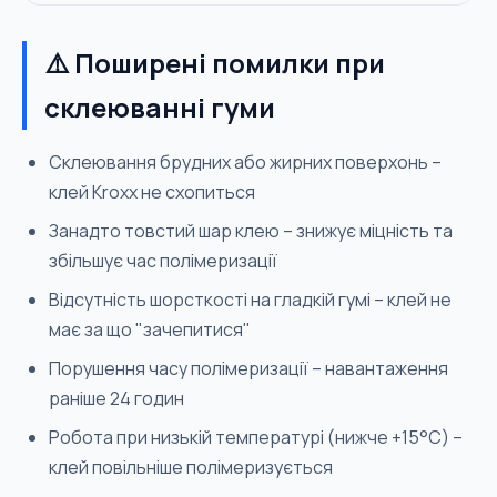
⚠️ Поширені помилки при
склеюванні гуми
Склеювання брудних або жирних поверхонь –
клей Kroxx не схопиться
Занадто товстий шар клею – знижує міцність та
збільшує час полімеризації
Відсутність шорсткості на гладкій гумі – клей не
має за що "зачепитися"
Порушення часу полімеризації – навантаження
раніше 24 годин
Робота при низькій температурі (нижче +15°C) –
клей повільніше полімеризується