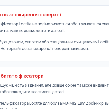
тнє знежирення поверхні
фіксатор Loctite не полімеризується або тримається сла
ки пальців перешкоджають адгезії.
ьбу ацетоном, спиртом або спеціальним очищувачем Locti
 Не торкайтеся знежиреної поверхні пальцями.
 багато фіксатора
щує міцність з'єднання, але довше сохне та може видавит
 або пошкодити пластикові деталі.
ель фіксатора Loctite для болта М8-М12. Для дрібних різ