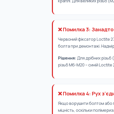
краплі. Для великих різьб (М
❌ Помилка 3: Занадто 
Червоний фіксатор Loctite 2
болта при демонтажі. Надмір
Рішення:
Для дрібних різьб 
різьб М6-М20 – синій Loctite
❌ Помилка 4: Рух з'є
Якщо ворушити болтом або г
міцність, оскільки полімериз