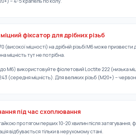
20+) – 4-5 крапель по колу.
міцний фіксатор для дрібних різьб
70 (високої міцності) на дрібній різьбі М6 може призвести
на міцність тут не потрібна.
(до М6) використовуйте фіолетовий Loctite 222 (низька мі
 243 (середня міцність). Для великих різьб (М20+) – червони
днання під час схоплювання
айкою протягом перших 10-20 хвилин після затягування, ф
ація відбувається тільки в нерухомому стані.