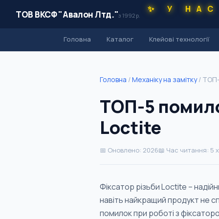
✨ У НАС
ТОВ ВКСФ "Авалон Лтд."
з 1992 р.
Головна
Каталог
Клейові технології
Головна
/
Механіку на замітку
/
ТОП-
ТОП-5 помило
Loctite
📅 Оновлено: 2026
📖 Час читання: 5 
Фіксатор різьби Loctite – надійн
навіть найкращий продукт не с
помилок при роботі з фіксатором