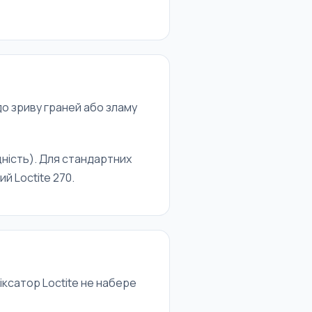
 до зриву граней або зламу
цність). Для стандартних
й Loctite 270.
іксатор Loctite не набере