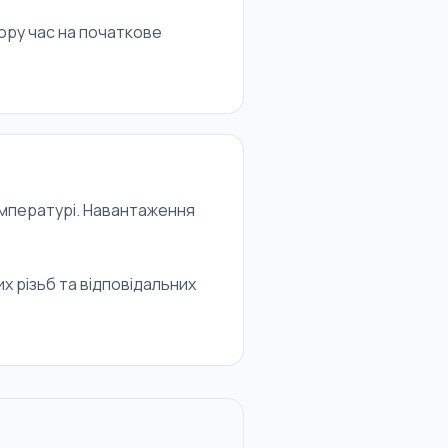
тору час на початкове
температурі. Навантаження
х різьб та відповідальних