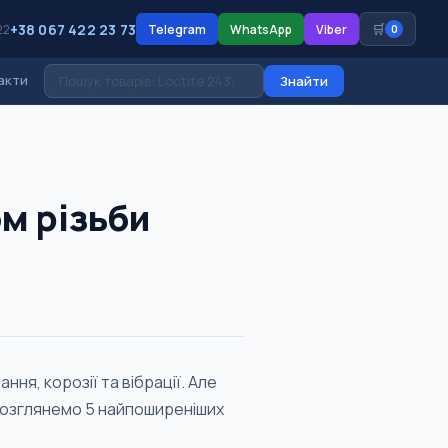
+38 067 422 23 73
🛒
22
Telegram
WhatsApp
Viber
0
акти
Знайти
м різьби
ння, корозії та вібрації. Але
 Розглянемо 5 найпоширеніших