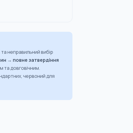
і та неправильний вибір
лин → повне затвердіння
м та довговічним.
андартних, червоний для