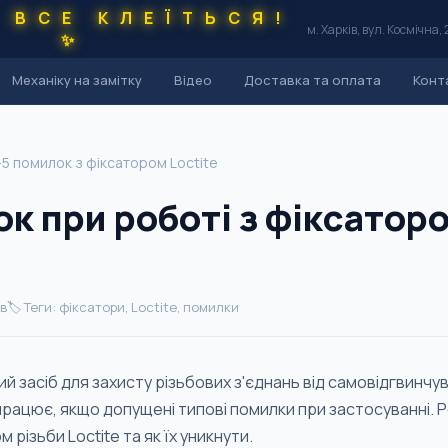
 ВСЕ КЛЕЇТЬСЯ!
м. Харків, вул. Космічна, 
✨
Механіку на замітку
Відео
Доставка та оплата
Конт
5 помилок з фіксатором Loctite
к при роботі з фіксаторо
хв
🏷️ Теги: фіксатори, Loctite, помилки
ий засіб для захисту різьбових з'єднань від самовідгвинчува
працює, якщо допущені типові помилки при застосуванні.
 різьби Loctite та як їх уникнути.