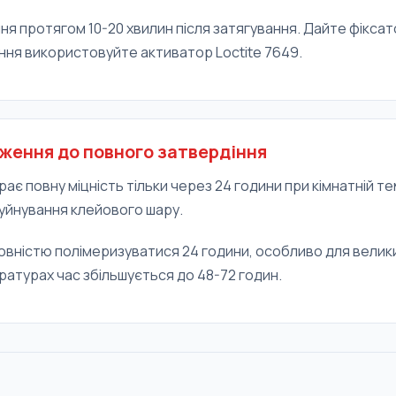
ня протягом 10-20 хвилин після затягування. Дайте фікса
ня використовуйте активатор Loctite 7649.
ження до повного затвердіння
ирає повну міцність тільки через 24 години при кімнатній 
уйнування клейового шару.
вністю полімеризуватися 24 години, особливо для велики
ратурах час збільшується до 48-72 годин.