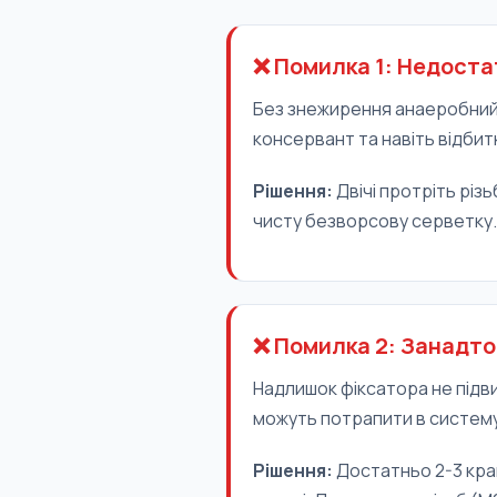
❌ Помилка 1: Недоста
Без знежирення анаеробний 
консервант та навіть відбит
Рішення:
Двічі протріть різ
чисту безворсову серветку.
❌ Помилка 2: Занадто
Надлишок фіксатора не підви
можуть потрапити в систему
Рішення:
Достатньо 2-3 крап