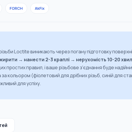
FORCH
AkFix
ізьби Loctite виникають через погану підготовку поверхн
жирити → нанести 2-3 краплі → нерухомість 10-20 хви
их простих правил, і ваше різьбове з'єднання буде надійни
 за кольором (фіолетовий для дрібних різьб, синій для ст
жливий для успіху.
тей