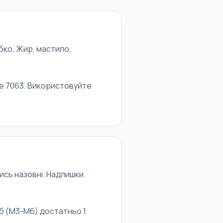
бко. Жир, мастило,
te 7063. Використовуйте
ись назовні. Надлишки
ьб (М3-М6) достатньо 1