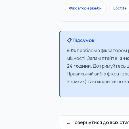
Фіксатори різьби
Loctite
📋 Підсумок
80% проблем з фіксатором р
міцності. Запам'ятайте:
зне
24 години
. Дотримуйтесь ц
Правильний вибір фіксатора
великих) також критично ва
← Повернутися до всіх ста