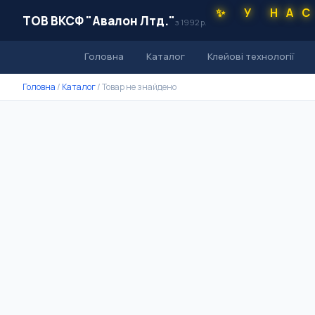
✨ У НА
ТОВ ВКСФ "Авалон Лтд."
з 1992 р.
Головна
Каталог
Клейові технології
Головна
/
Каталог
/
Товар не знайдено