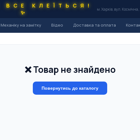
С ВСЕ КЛЕЇТЬСЯ!
м. Харків, вул. Космічна,
✨
Механіку на замітку
Відео
Доставка та оплата
Конта
❌ Товар не знайдено
Повернутись до каталогу