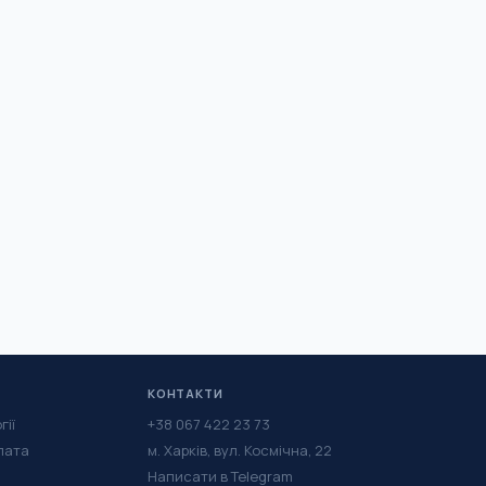
КОНТАКТИ
гії
+38 067 422 23 73
лата
м. Харків, вул. Космічна, 22
Написати в Telegram