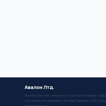
Авалон Лтд.
Промислові клеї, герметики та металополімери. Офіц
постачальник провідних світових брендів з 1992 рок
по всій Україні.