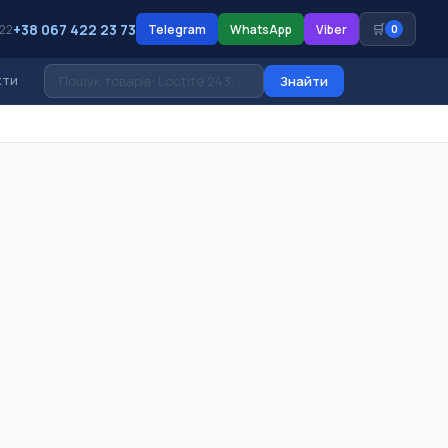
+38 067 422 23 73
🛒
 22
Telegram
WhatsApp
Viber
0
кти
Знайти