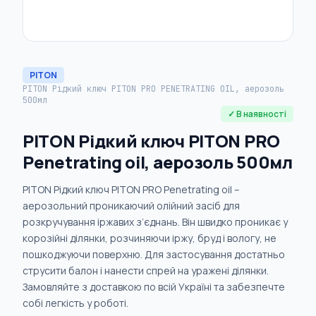
PITON
PITON Рідкий ключ PITON PRO PENETRATING OIL, аерозоль
500мл
✓ В наявності
PITON Рідкий ключ PITON PRO
Penetrating oil, аерозоль 500мл
PITON Рідкий ключ PITON PRO Penetrating oil –
аерозольний проникаючий олійний засіб для
розкручування іржавих з’єднань. Він швидко проникає у
корозійні ділянки, розчиняючи іржу, бруд і вологу, не
пошкоджуючи поверхню. Для застосування достатньо
струсити балон і нанести спрей на уражені ділянки.
Замовляйте з доставкою по всій Україні та забезпечте
собі легкість у роботі.