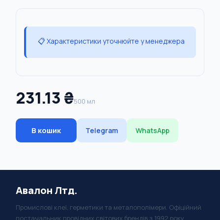
📋 Характеристики уточнюйте у менеджера
231.13 ₴
500 мл
В кошик
Telegram
WhatsApp
Авалон Лтд.
Промислові клеї, герметики та металополімери. Офіційний
постачальник провідних світових брендів з 1992 року.