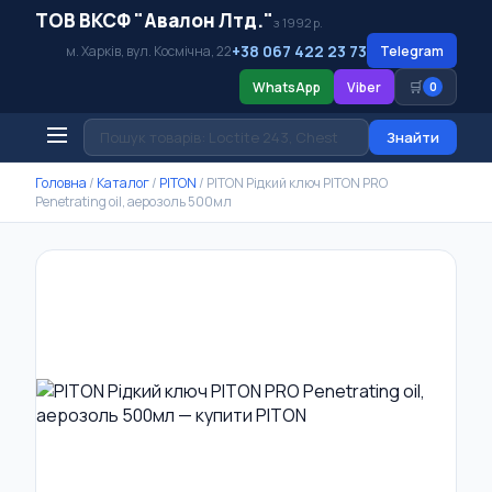
ТОВ ВКСФ "Авалон Лтд."
з 1992 р.
+38 067 422 23 73
м. Харків, вул. Космічна, 22
Telegram
🛒
WhatsApp
Viber
0
Знайти
Головна
/
Каталог
/
PITON
/
PITON Рідкий ключ PITON PRO
Penetrating oil, аерозоль 500мл