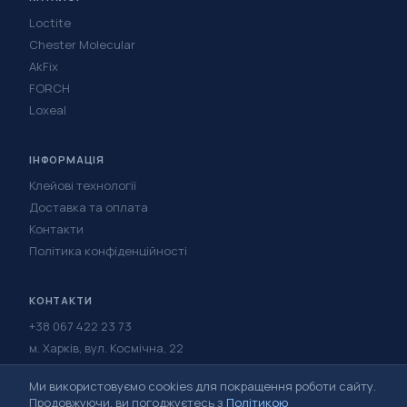
Loctite
Chester Molecular
AkFix
FORCH
Loxeal
ІНФОРМАЦІЯ
Клейові технології
Доставка та оплата
Контакти
Політика конфіденційності
КОНТАКТИ
+38 067 422 23 73
м. Харків, вул. Космічна, 22
Написати в Telegram
Ми використовуємо cookies для покращення роботи сайту.
Написати у Viber
Продовжуючи, ви погоджуєтесь з
Політикою