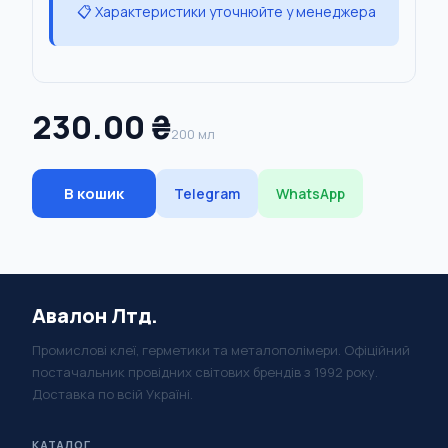
📋 Характеристики уточнюйте у менеджера
230.00 ₴
200 мл
В кошик
Telegram
WhatsApp
Авалон Лтд.
Промислові клеї, герметики та металополімери. Офіційний
постачальник провідних світових брендів з 1992 року.
Доставка по всій Україні.
КАТАЛОГ