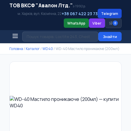
ТОВ ВКСФ "Авалон Лтд."
з 1992 р.
+38 067 422 23 73
м. Харків, вул. Космічна, 22
Telegram
🛒
WhatsApp
Viber
0
Знайти
Головна
/
Каталог
/
WD40
/
WD-40 Мастило проникаюче (200мл)