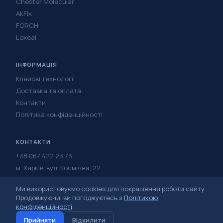
Chester Molecular
AkFix
FORCH
Loxeal
ІНФОРМАЦІЯ
Клейові технології
Доставка та оплата
Контакти
Політика конфіденційності
КОНТАКТИ
+38 067 422 23 73
м. Харків, вул. Космічна, 22
Написати в Telegram
Ми використовуємо cookies для покращення роботи сайту.
Написати у Viber
Продовжуючи, ви погоджуєтесь з
Політикою
конфіденційності
.
Прийняти
Відхилити