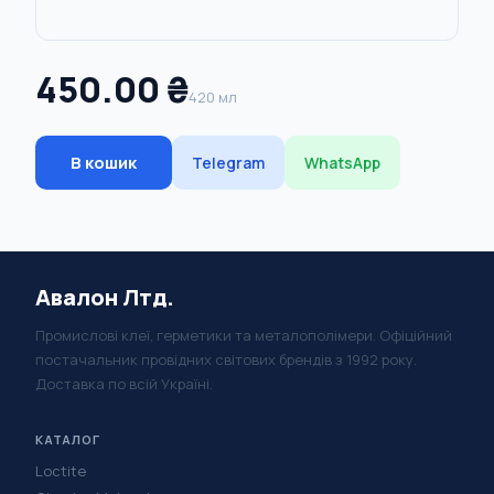
450.00 ₴
420 мл
В кошик
Telegram
WhatsApp
Авалон Лтд.
Промислові клеї, герметики та металополімери. Офіційний
постачальник провідних світових брендів з 1992 року.
Доставка по всій Україні.
КАТАЛОГ
Loctite