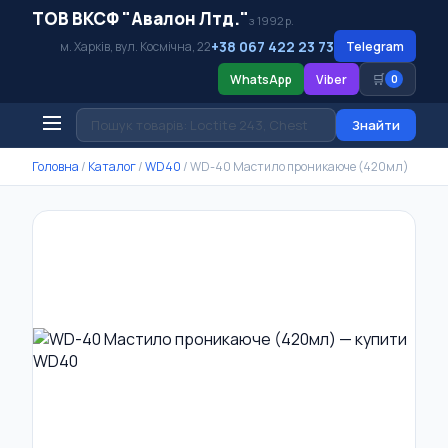
ТОВ ВКСФ "Авалон Лтд."
з 1992 р.
+38 067 422 23 73
м. Харків, вул. Космічна, 22
Telegram
🛒
WhatsApp
Viber
0
Знайти
Головна
/
Каталог
/
WD40
/
WD-40 Мастило проникаюче (420мл)