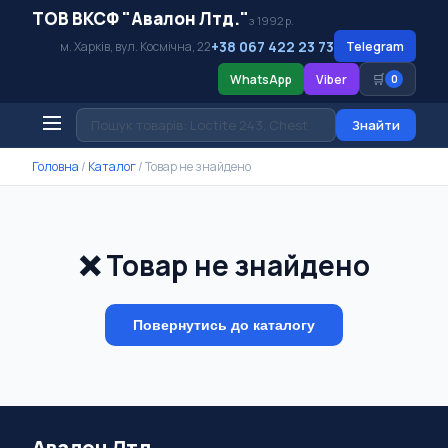
ТОВ ВКСФ "Авалон Лтд."
з 1992 р.
+38 067 422 23 73
м. Харків, вул. Космічна, 22
Telegram
🛒
WhatsApp
Viber
0
Знайти
Головна
/
Каталог
/
Товар не знайдено
❌ Товар не знайдено
Повернутись до каталогу
Авалон Лтд.