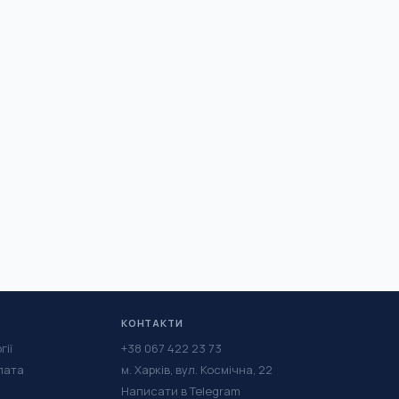
КОНТАКТИ
гії
+38 067 422 23 73
лата
м. Харків, вул. Космічна, 22
Написати в Telegram