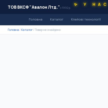
✨ У НА
ТОВ ВКСФ "Авалон Лтд."
з 1992 р.
Головна
Каталог
Клейові технології
Головна
/
Каталог
/
Товар не знайдено