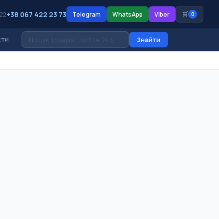
+38 067 422 23 73
🛒
 22
Telegram
WhatsApp
Viber
0
кти
Знайти