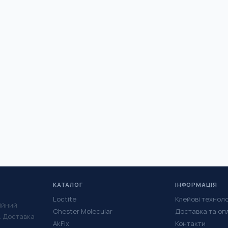
КАТАЛОГ
ІНФОРМАЦІЯ
Loctite
Клейові техноло
ійний
Chester Molecular
Доставка та оп
у. Доставка
AkFix
Контакти