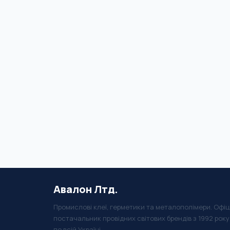
Авалон Лтд.
Промислові клеї, герметики та металополімери. Офіц
постачальник провідних світових брендів з 1992 рок
по всій Україні.