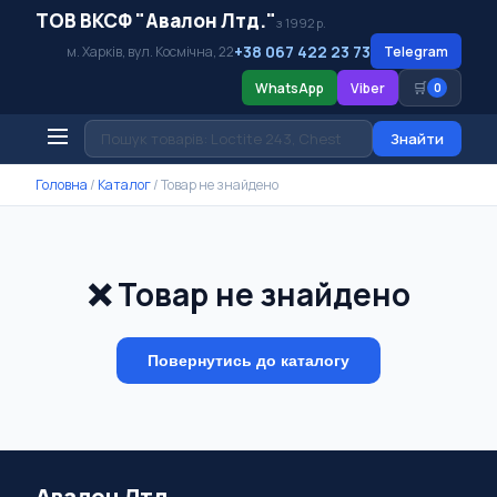
ТОВ ВКСФ "Авалон Лтд."
з 1992 р.
+38 067 422 23 73
м. Харків, вул. Космічна, 22
Telegram
🛒
WhatsApp
Viber
0
Знайти
Головна
/
Каталог
/
Товар не знайдено
❌ Товар не знайдено
Повернутись до каталогу
Авалон Лтд.