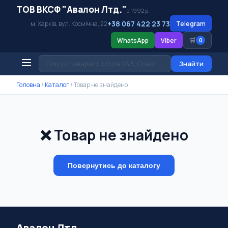
ТОВ ВКСФ "Авалон Лтд."
з 1992 р.
+38 067 422 23 73
м. Харків, вул. Космічна, 22
Telegram
🛒
WhatsApp
Viber
0
Знайти
Головна
/
Каталог
/
Товар не знайдено
❌ Товар не знайдено
Повернутись до каталогу
Авалон Лтд.