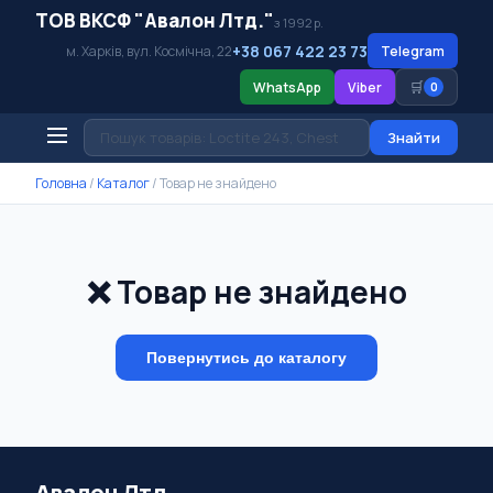
ТОВ ВКСФ "Авалон Лтд."
з 1992 р.
+38 067 422 23 73
м. Харків, вул. Космічна, 22
Telegram
🛒
WhatsApp
Viber
0
Знайти
Головна
/
Каталог
/
Товар не знайдено
❌ Товар не знайдено
Повернутись до каталогу
Авалон Лтд.