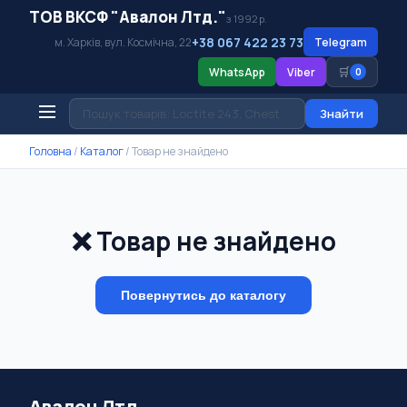
ТОВ ВКСФ "Авалон Лтд."
з 1992 р.
+38 067 422 23 73
м. Харків, вул. Космічна, 22
Telegram
🛒
WhatsApp
Viber
0
Знайти
Головна
/
Каталог
/
Товар не знайдено
❌ Товар не знайдено
Повернутись до каталогу
Авалон Лтд.