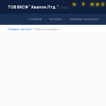
✨ У НА
ТОВ ВКСФ "Авалон Лтд."
з 1992 р.
Головна
Каталог
Клейові технології
Головна
/
Каталог
/
Товар не знайдено