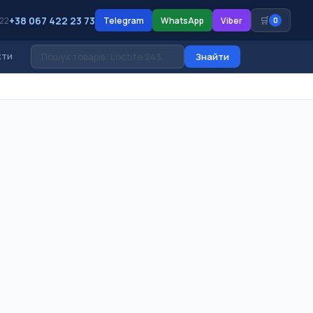
+38 067 422 23 73
🛒
 22
Telegram
WhatsApp
Viber
0
кти
Знайти