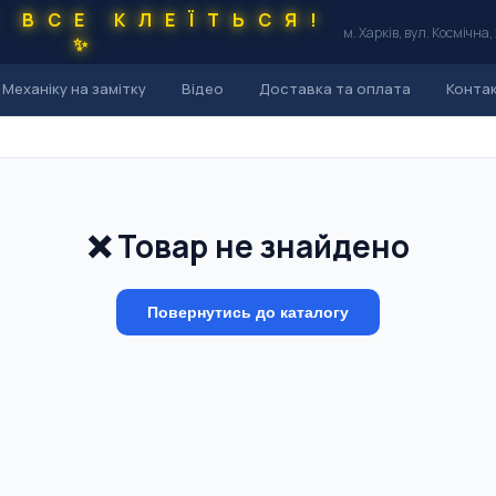
С ВСЕ КЛЕЇТЬСЯ!
м. Харків, вул. Космічна,
✨
Механіку на замітку
Відео
Доставка та оплата
Конта
❌ Товар не знайдено
Повернутись до каталогу