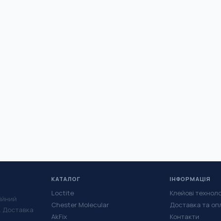
КАТАЛОГ
ІНФОРМАЦІЯ
Loctite
Клейові техноло
ійний
Chester Molecular
Доставка та оп
у. Доставка
AkFix
Контакти