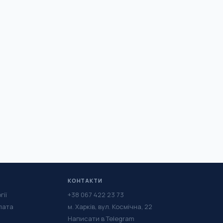
КОНТАКТИ
гії
+38 067 422 23 73
лата
м. Харків, вул. Космічна, 22
Написати в Telegram