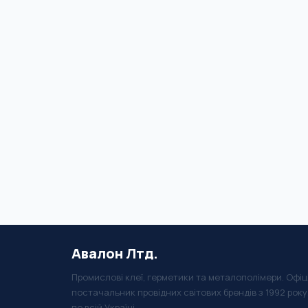
Авалон Лтд.
Промислові клеї, герметики та металополімери. Офіц
постачальник провідних світових брендів з 1992 рок
по всій Україні.