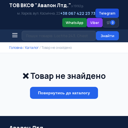
ТОВ ВКСФ "Авалон Лтд."
з 1992 р.
+38 067 422 23 73
м. Харків, вул. Космічна, 22
Telegram
🛒
WhatsApp
Viber
0
Знайти
Головна
/
Каталог
/
Товар не знайдено
❌ Товар не знайдено
Повернутись до каталогу
Авалон Лтд.