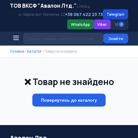
ТОВ ВКСФ "Авалон Лтд."
з 1992 р.
+38 067 422 23 73
м. Харків, вул. Космічна, 22
Telegram
🛒
WhatsApp
Viber
0
Знайти
Головна
/
Каталог
/
Товар не знайдено
❌ Товар не знайдено
Повернутись до каталогу
Авалон Лтд.