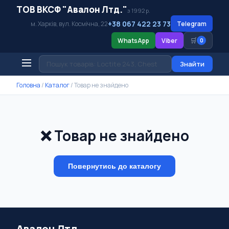
ТОВ ВКСФ "Авалон Лтд."
з 1992 р.
+38 067 422 23 73
м. Харків, вул. Космічна, 22
Telegram
🛒
WhatsApp
Viber
0
Знайти
Головна
/
Каталог
/
Товар не знайдено
❌ Товар не знайдено
Повернутись до каталогу
Авалон Лтд.