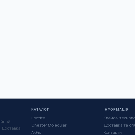
КАТАЛОГ
ІНФОРМАЦІЯ
Loctite
Клейові техноло
ійний
Chester Molecular
Доставка та оп
у. Доставка
AkFix
Контакти