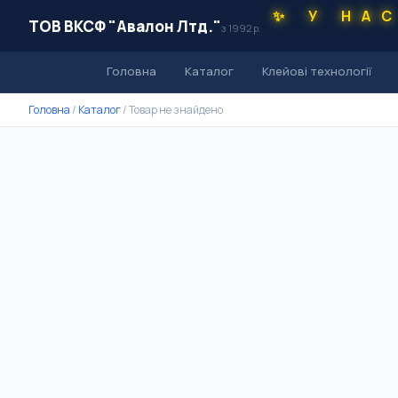
✨ У НА
ТОВ ВКСФ "Авалон Лтд."
з 1992 р.
Головна
Каталог
Клейові технології
Головна
/
Каталог
/
Товар не знайдено