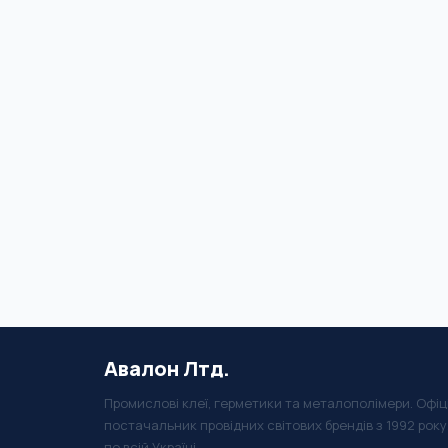
Авалон Лтд.
Промислові клеї, герметики та металополімери. Офіц
постачальник провідних світових брендів з 1992 рок
по всій Україні.