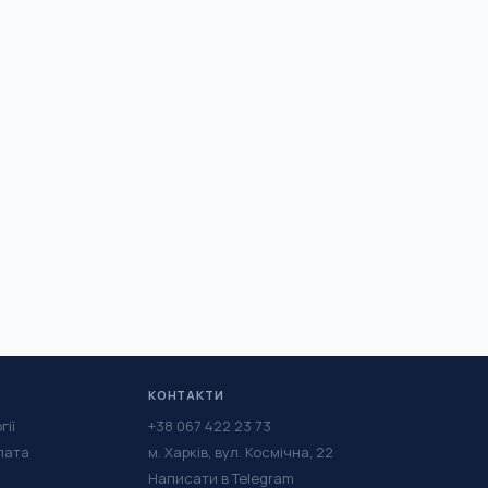
КОНТАКТИ
гії
+38 067 422 23 73
лата
м. Харків, вул. Космічна, 22
Написати в Telegram