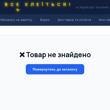
С ВСЕ КЛЕЇТЬСЯ!
м. Харків, вул. Космічна,
✨
Механіку на замітку
Відео
Доставка та оплата
Конта
❌ Товар не знайдено
Повернутись до каталогу