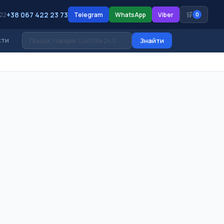
+38 067 422 23 73
🛒
 22
Telegram
WhatsApp
Viber
0
кти
Знайти