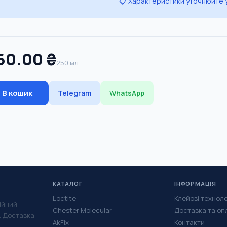
📋 Характеристики уточнюйте
60.00 ₴
250 мл
В кошик
Telegram
WhatsApp
КАТАЛОГ
ІНФОРМАЦІЯ
Loctite
Клейові техноло
ійний
Chester Molecular
Доставка та оп
у. Доставка
AkFix
Контакти