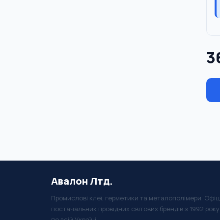
3
Авалон Лтд.
Промислові клеї, герметики та металополімери. Офіц
постачальник провідних світових брендів з 1992 рок
по всій Україні.