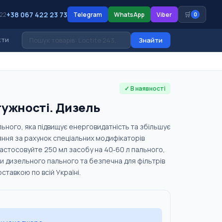
+38 067 422 23 73
🛒
 22
Telegram
WhatsApp
Viber
0
кти
Знайти
✓ В наявності
тужності. Дизель
ьного, яка підвищує енерговидатність та збільшує
ряння за рахунок спеціальних модифікаторів
Застосовуйте 250 мл засобу на 40‑60 л пального,
ми дизельного пального та безпечна для фільтрів
ставкою по всій Україні.