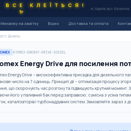
С ВСЕ КЛЕЇТЬСЯ!
м. Харків, вул. Космічна,
✨
Механіку на замітку
Відео
Доставка та оплата
Конта
ості. Дизель
OMEX
ATOMEX-ENERGY-DRIVE-DIESEL
omex Energy Drive для посилення по
mex Energy Drive – високоефективна присадка для дизельного пал
анове число на 7 одиниць. Принцип дії – оптимізація процесу зго
іння, що скорочують час розгону та підвищують крутний момент. 
аючи його у паливний бак перед заправкою; сумісна з усіма типа
ок, каталізаторів і турбонаддувних систем. Замовляйте зараз з до