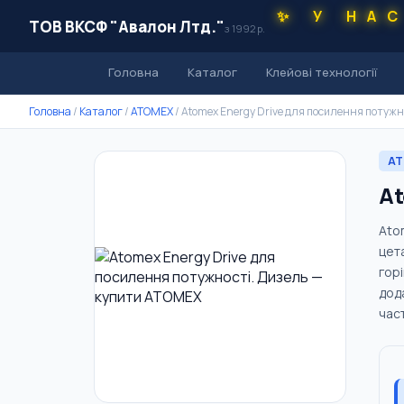
✨ У НА
ТОВ ВКСФ "Авалон Лтд."
з 1992 р.
Головна
Каталог
Клейові технології
Головна
/
Каталог
/
ATOMEX
/
Atomex Energy Drive для посилення потужн
AT
At
Ato
цет
гор
дод
част