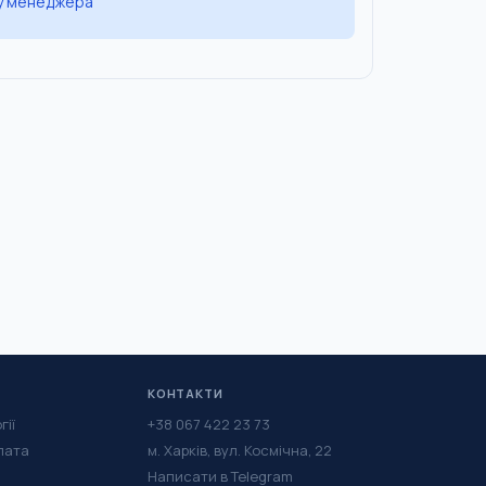
 у менеджера
КОНТАКТИ
гії
+38 067 422 23 73
лата
м. Харків, вул. Космічна, 22
Написати в Telegram