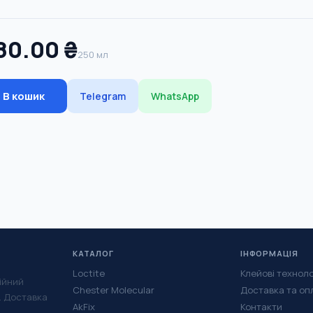
80.00 ₴
250 мл
В кошик
Telegram
WhatsApp
КАТАЛОГ
ІНФОРМАЦІЯ
Loctite
Клейові техноло
ійний
Chester Molecular
Доставка та оп
у. Доставка
AkFix
Контакти