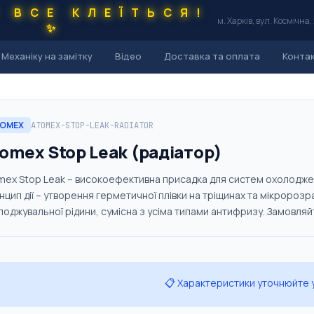
С ВСЕ КЛЕЇТЬСЯ!
м. Харків, вул. Космічна,
✨
Механіку на замітку
Відео
Доставка та оплата
Конта
OMEX
ATOMEX-STOP-LEAK-RADIATOR
omex Stop Leak (радіатор)
mex Stop Leak – високоефективна присадка для систем охолодженн
цип дії – утворення герметичної плівки на тріщинах та мікророзра
оджувальної рідини, сумісна з усіма типами антифризу. Замовляйте
📋 Характеристики уточнюйте