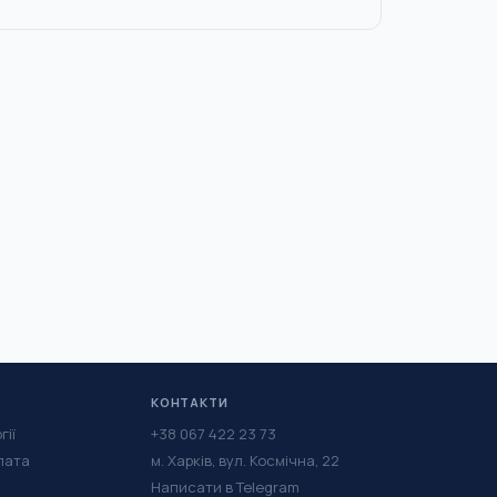
КОНТАКТИ
гії
+38 067 422 23 73
лата
м. Харків, вул. Космічна, 22
Написати в Telegram