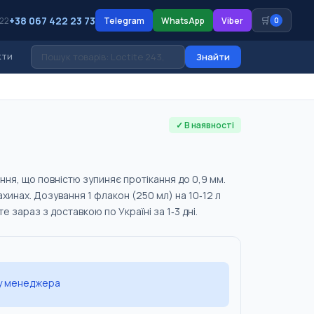
+38 067 422 23 73
🛒
 22
Telegram
WhatsApp
Viber
0
кти
Знайти
✓ В наявності
я, що повністю зупиняє протікання до 0,9 мм.
хинах. Дозування 1 флакон (250 мл) на 10‑12 л
 зараз з доставкою по Україні за 1‑3 дні.
 у менеджера