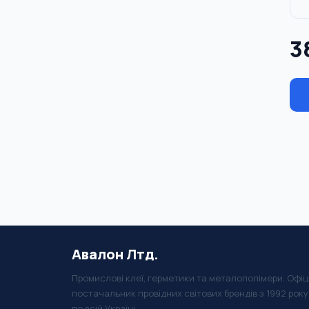
3
Авалон Лтд.
Промислові клеї, герметики та металополімери. Офіц
постачальник провідних світових брендів з 1992 рок
по всій Україні.