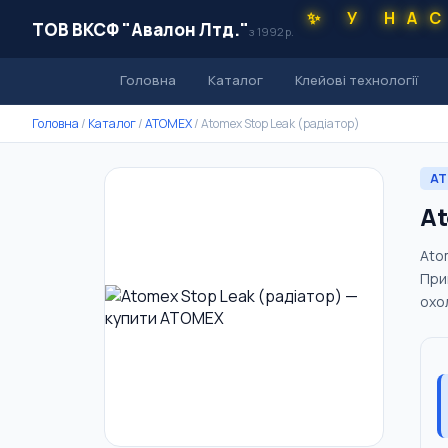
✨ У НА
ТОВ ВКСФ "Авалон Лтд."
з 1992 р.
Головна
Каталог
Клейові технології
Головна
/
Каталог
/
ATOMEX
/
Atomex Stop Leak (радіатор)
AT
At
Ato
Прин
охол