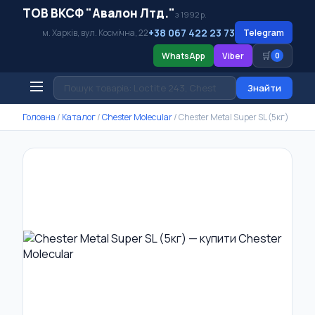
ТОВ ВКСФ "Авалон Лтд."
з 1992 р.
+38 067 422 23 73
м. Харків, вул. Космічна, 22
Telegram
🛒
WhatsApp
Viber
0
Знайти
Головна
/
Каталог
/
Chester Molecular
/
Chester Metal Super SL (5кг)