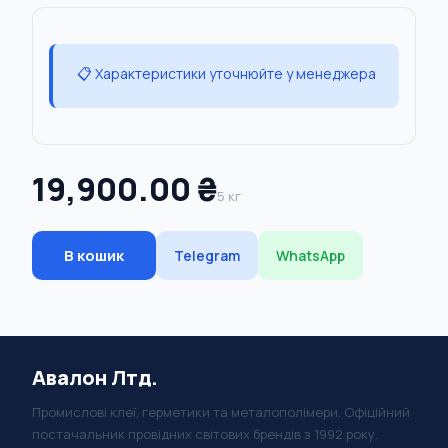
📋 Характеристики уточнюйте у менеджера
19,900.00 ₴
5 кг
В кошик
Telegram
WhatsApp
Авалон Лтд.
Промислові клеї, герметики та металополімери. Офіційний
постачальник провідних світових брендів з 1992 року.