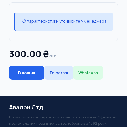
📋 Характеристики уточнюйте у менеджера
300.00 ₴
20 г
В кошик
Telegram
WhatsApp
Авалон Лтд.
Промислові клеї, герметики та металополімери. Офіційний
постачальник провідних світових брендів з 1992 року.