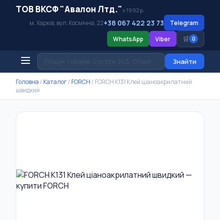
ТОВ ВКСФ "Авалон Лтд."
з 1992 р.
+38 067 422 23 73
м. Харків, вул. Космічна, 22
Telegram
🛒
WhatsApp
Viber
0
Знайти
Головна
/
Каталог
/
FORCH
/
FORCH K131 Клей ціаноакрилатний
швидкий