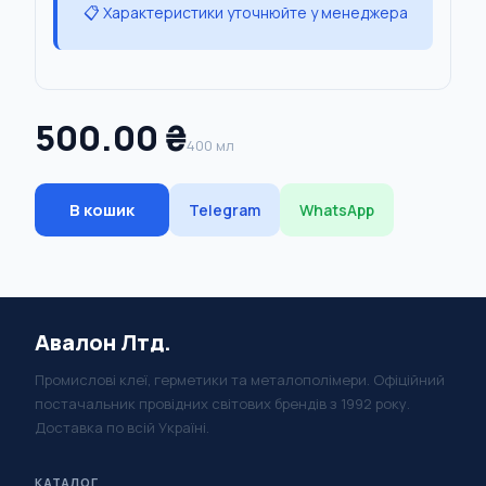
📋 Характеристики уточнюйте у менеджера
500.00 ₴
400 мл
В кошик
Telegram
WhatsApp
Авалон Лтд.
Промислові клеї, герметики та металополімери. Офіційний
постачальник провідних світових брендів з 1992 року.
Доставка по всій Україні.
КАТАЛОГ