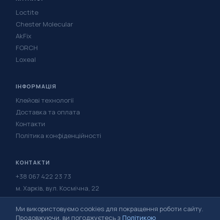
Loctite
Chester Molecular
AkFix
FORCH
Loxeal
ІНФОРМАЦІЯ
Клейові технології
Доставка та оплата
Контакти
Політика конфіденційності
КОНТАКТИ
+38 067 422 23 73
м. Харків, вул. Космічна, 22
Написати в Telegram
Ми використовуємо cookies для покращення роботи сайту.
Написати у Viber
Продовжуючи, ви погоджуєтесь з
Політикою