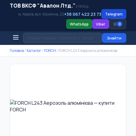
ТОВ ВКСФ "Авалон Лтд."
з 1992 р.
+38 067 422 23 73
м. Харків, вул. Космічна, 22
Telegram
🛒
WhatsApp
Viber
0
Знайти
Головна
/
Каталог
/
FORCH
/
FORCH L243 Аерозоль алюмінієва