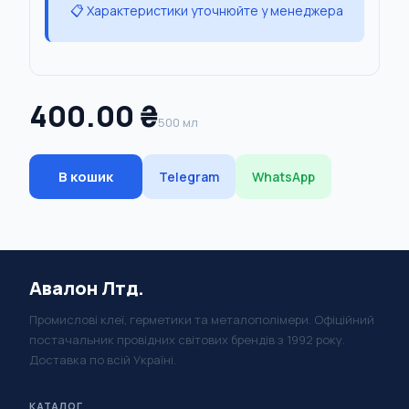
📋 Характеристики уточнюйте у менеджера
400.00 ₴
500 мл
В кошик
Telegram
WhatsApp
Авалон Лтд.
Промислові клеї, герметики та металополімери. Офіційний
постачальник провідних світових брендів з 1992 року.
Доставка по всій Україні.
КАТАЛОГ