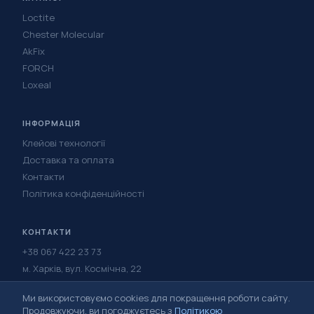
Loctite
Chester Molecular
AkFix
FORCH
Loxeal
ІНФОРМАЦІЯ
Клейові технології
Доставка та оплата
Контакти
Політика конфіденційності
КОНТАКТИ
+38 067 422 23 73
м. Харків, вул. Космічна, 22
Написати в Telegram
Ми використовуємо cookies для покращення роботи сайту.
Написати у Viber
Продовжуючи, ви погоджуєтесь з
Політикою