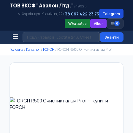
ТОВ ВКСФ "Авалон Лтд."
з 1992 р.
+38 067 422 23 73
м. Харків, вул. Космічна, 22
Telegram
🛒
WhatsApp
Viber
0
Знайти
Головна
/
Каталог
/
FORCH
/
FORCH R500 Очисник гальм Prof