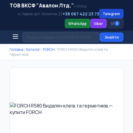
ТОВ ВКСФ "Авалон Лтд."
з 1992 р.
+38 067 422 23 73
м. Харків, вул. Космічна, 22
Telegram
🛒
WhatsApp
Viber
0
Знайти
Головна
/
Каталог
/
FORCH
/
FORCH R580 Видаляч клеїв та
герметиків