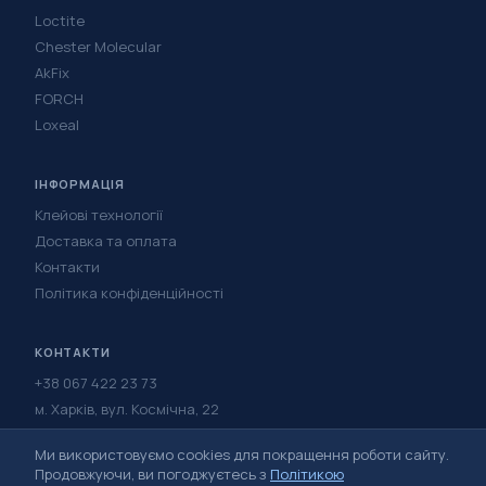
Loctite
Chester Molecular
AkFix
FORCH
Loxeal
ІНФОРМАЦІЯ
Клейові технології
Доставка та оплата
Контакти
Політика конфіденційності
КОНТАКТИ
+38 067 422 23 73
м. Харків, вул. Космічна, 22
Написати в Telegram
Ми використовуємо cookies для покращення роботи сайту.
Написати у Viber
Продовжуючи, ви погоджуєтесь з
Політикою