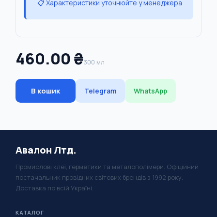
📋 Характеристики уточнюйте у менеджера
460.00 ₴
300 мл
В кошик
Telegram
WhatsApp
Авалон Лтд.
Промислові клеї, герметики та металополімери. Офіційний
постачальник провідних світових брендів з 1992 року.
Доставка по всій Україні.
КАТАЛОГ