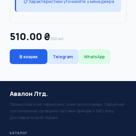
📋 Характеристики уточнюйте у менеджера
510.00 ₴
200 мл
В кошик
Telegram
WhatsApp
Авалон Лтд.
Промислові клеї, герметики та металополімери. Офіційний
постачальник провідних світових брендів з 1992 року.
Доставка по всій Україні.
КАТАЛОГ