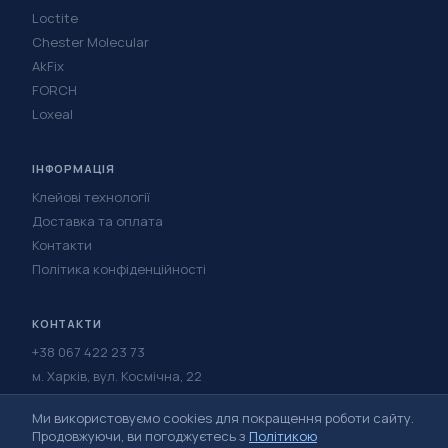
Loctite
Chester Molecular
AkFix
FORCH
Loxeal
ІНФОРМАЦІЯ
Клейові технології
Доставка та оплата
Контакти
Політика конфіденційності
КОНТАКТИ
+38 067 422 23 73
м. Харків, вул. Космічна, 22
Написати в Telegram
Ми використовуємо cookies для покращення роботи сайту.
Написати у Viber
Продовжуючи, ви погоджуєтесь з
Політикою