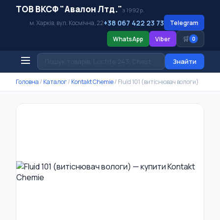
ТОВ ВКСФ "Авалон Лтд."
з 1992 р.
+38 067 422 23 73
м. Харків, вул. Космічна, 22
Telegram
🛒
WhatsApp
Viber
0
Знайти
Головна
/
Каталог
/
Kontakt Chemie
/
Fluid 101 (витіснювач вологи)