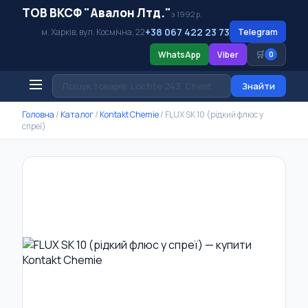
ТОВ ВКСФ "Авалон Лтд."
з 1992 р.
+38 067 422 23 73
м. Харків, вул. Космічна, 22
Telegram
🛒
WhatsApp
Viber
0
Знайти
Головна
/
Каталог
/
Kontakt Chemie
/
FLUX SK 10 (рідкий флюс у
спреї)