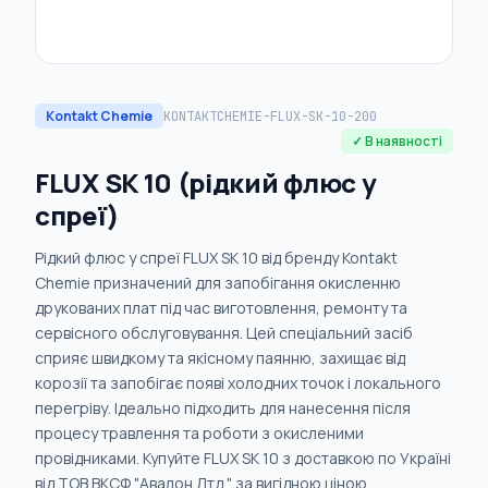
Kontakt Chemie
KONTAKTCHEMIE-FLUX-SK-10-200
✓ В наявності
FLUX SK 10 (рідкий флюс у
спреї)
Рідкий флюс у спреї FLUX SK 10 від бренду Kontakt
Chemie призначений для запобігання окисленню
друкованих плат під час виготовлення, ремонту та
сервісного обслуговування. Цей спеціальний засіб
сприяє швидкому та якісному паянню, захищає від
корозії та запобігає появі холодних точок і локального
перегріву. Ідеально підходить для нанесення після
процесу травлення та роботи з окисленими
провідниками. Купуйте FLUX SK 10 з доставкою по Україні
від ТОВ ВКСФ "Авалон Лтд." за вигідною ціною.