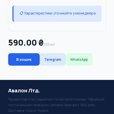
📋 Характеристики уточнюйте у менеджера
590.00 ₴
200 мл
В кошик
Telegram
WhatsApp
Авалон Лтд.
Промислові клеї, герметики та металополімери. Офіційний
постачальник провідних світових брендів з 1992 року.
Доставка по всій Україні.