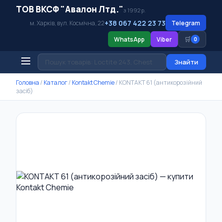
ТОВ ВКСФ "Авалон Лтд."
з 1992 р.
+38 067 422 23 73
м. Харків, вул. Космічна, 22
Telegram
🛒
WhatsApp
Viber
0
Знайти
Головна
/
Каталог
/
Kontakt Chemie
/
KONTAKT 61 (антикорозійний
засіб)