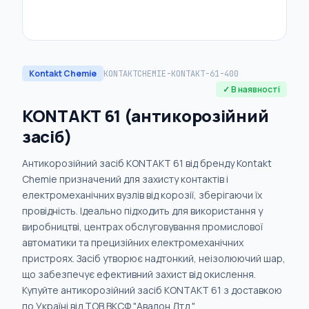
Kontakt Chemie
KONTAKTCHEMIE-KONTAKT-61-400
✓ В наявності
KONTAKT 61 (антикорозійний
засіб)
Антикорозійний засіб KONTAKT 61 від бренду Kontakt
Chemie призначений для захисту контактів і
електромеханічних вузлів від корозії, зберігаючи їх
провідність. Ідеально підходить для використання у
виробництві, центрах обслуговування промислової
автоматики та прецизійних електромеханічних
пристроях. Засіб утворює надтонкий, неізолюючий шар,
що забезпечує ефективний захист від окислення.
Купуйте антикорозійний засіб KONTAKT 61 з доставкою
по Україні від ТОВ ВКСФ "Авалон Лтд.".