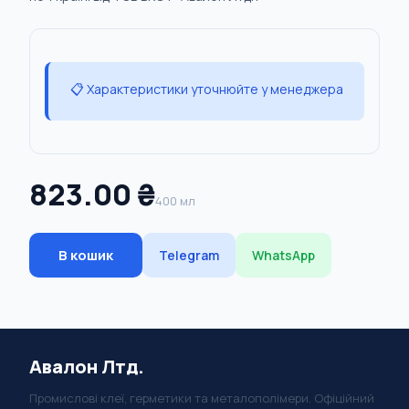
📋 Характеристики уточнюйте у менеджера
823.00 ₴
400 мл
В кошик
Telegram
WhatsApp
Авалон Лтд.
Промислові клеї, герметики та металополімери. Офіційний