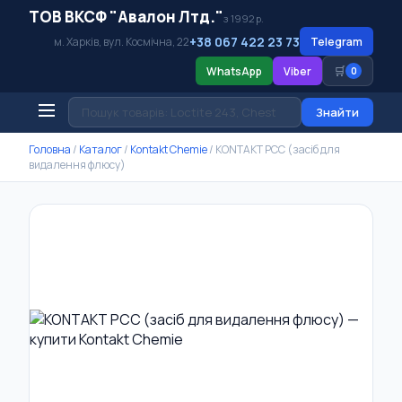
ТОВ ВКСФ "Авалон Лтд."
з 1992 р.
+38 067 422 23 73
м. Харків, вул. Космічна, 22
Telegram
🛒
WhatsApp
Viber
0
Знайти
Головна
/
Каталог
/
Kontakt Chemie
/
KONTAKT PCC (засіб для
видалення флюсу)