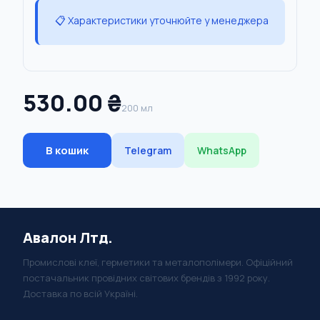
📋 Характеристики уточнюйте у менеджера
530.00 ₴
200 мл
В кошик
Telegram
WhatsApp
Авалон Лтд.
Промислові клеї, герметики та металополімери. Офіційний
постачальник провідних світових брендів з 1992 року.
Доставка по всій Україні.