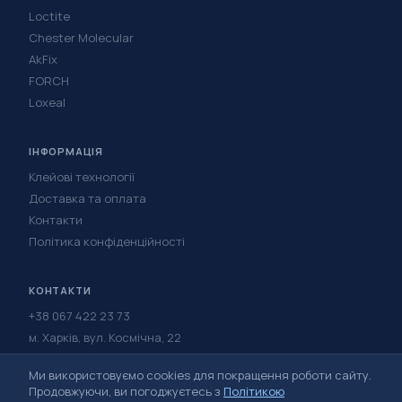
Loctite
Chester Molecular
AkFix
FORCH
Loxeal
ІНФОРМАЦІЯ
Клейові технології
Доставка та оплата
Контакти
Політика конфіденційності
КОНТАКТИ
+38 067 422 23 73
м. Харків, вул. Космічна, 22
Написати в Telegram
Ми використовуємо cookies для покращення роботи сайту.
Написати у Viber
Продовжуючи, ви погоджуєтесь з
Політикою