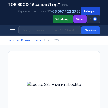
ТОВ ВКСФ "Авалон Лтд."
з 1992 р.
+38 067 422 23 73
м. Харків, вул. Космічна, 22
Telegram
🛒
WhatsApp
Viber
0
Знайти
Головна
/
Каталог
/
Loctite
/
Loctite 222