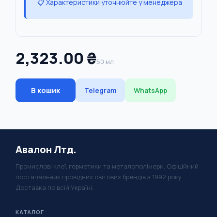
📋 Характеристики уточнюйте у менеджера
2,323.00 ₴
50 мл
В кошик
Telegram
WhatsApp
Авалон Лтд.
Промислові клеї, герметики та металополімери. Офіційний
постачальник провідних світових брендів з 1992 року.
Доставка по всій Україні.
КАТАЛОГ