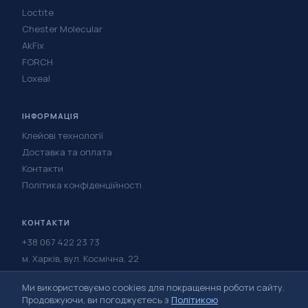
Loctite
Chester Molecular
AkFix
FORCH
Loxeal
ІНФОРМАЦІЯ
Клейові технології
Доставка та оплата
Контакти
Політика конфіденційності
КОНТАКТИ
+38 067 422 23 73
м. Харків, вул. Космічна, 22
Написати в Telegram
Ми використовуємо cookies для покращення роботи сайту.
Написати у Viber
Продовжуючи, ви погоджуєтесь з
Політикою