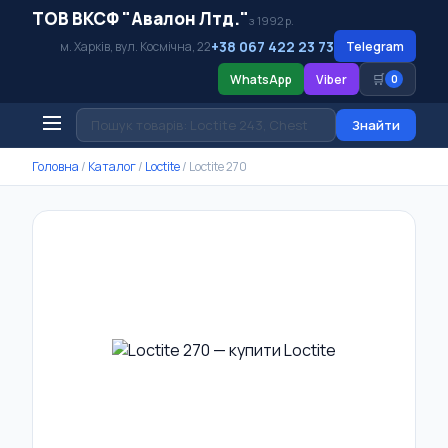
ТОВ ВКСФ "Авалон Лтд."
з 1992 р.
+38 067 422 23 73
м. Харків, вул. Космічна, 22
Telegram
🛒
WhatsApp
Viber
0
Знайти
Головна
/
Каталог
/
Loctite
/
Loctite 270