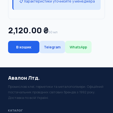
📋 Характеристики уточнюйте у менеджера
2,120.00 ₴
50 мл
В кошик
Telegram
WhatsApp
Авалон Лтд.
Промислові клеї, герметики та металополімери. Офіційний
постачальник провідних світових брендів з 1992 року.
Доставка по всій Україні.
КАТАЛОГ