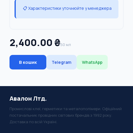
📋 Характеристики уточнюйте у менеджера
2,400.00 ₴
50 мл
В кошик
Telegram
WhatsApp
Авалон Лтд.
Промислові клеї, герметики та металополімери. Офіційний
постачальник провідних світових брендів з 1992 року.
Доставка по всій Україні.