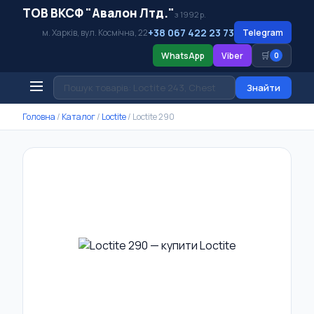
ТОВ ВКСФ "Авалон Лтд."
з 1992 р.
+38 067 422 23 73
м. Харків, вул. Космічна, 22
Telegram
🛒
WhatsApp
Viber
0
Знайти
Головна
/
Каталог
/
Loctite
/
Loctite 290