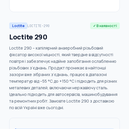
Loctite
✓ В наявності
LOCTITE-290
Loctite 290
Loctite 290 – капілярний анаеробний різьбовий
фіксатор високої міцності, який твердне в відсутності
повітря і забезпечує надійне запобігання ослабленню
різьбових з’єднань. Продукт проникає в найтонші
зазори вже зібраних з’єднань, працює в діапазоні
температур від –55 °C до +150 °C і підходить для різних
металевих деталей, включаючи нержавіючу сталь.
Ідеально підходить для автосервісів, машинобудування
та ремонтних робіт. Замовте Loctite 290 з доставкою
по всій Україні вже сьогодні.