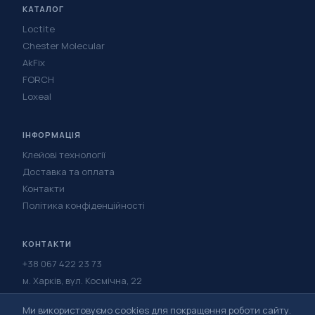
КАТАЛОГ
Loctite
Chester Molecular
AkFix
FORCH
Loxeal
ІНФОРМАЦІЯ
Клейові технології
Доставка та оплата
Контакти
Політика конфіденційності
КОНТАКТИ
+38 067 422 23 73
м. Харків, вул. Космічна, 22
Написати в Telegram
Ми використовуємо cookies для покращення роботи сайту.
Написати у Viber