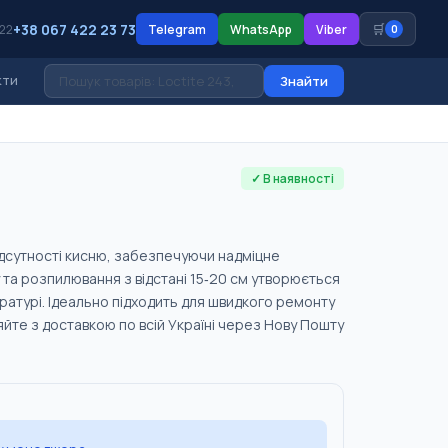
+38 067 422 23 73
🛒
 22
Telegram
WhatsApp
Viber
0
кти
Знайти
✓ В наявності
ідсутності кисню, забезпечуючи надміцне
 та розпилювання з відстані 15‑20 см утворюється
ературі. Ідеально підходить для швидкого ремонту
яйте з доставкою по всій Україні через Нову Пошту