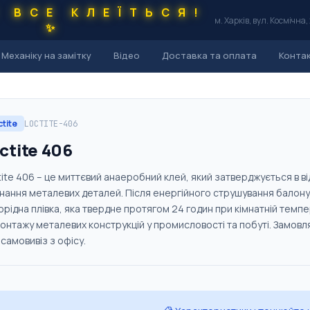
С ВСЕ КЛЕЇТЬСЯ!
м. Харків, вул. Космічна,
✨
Механіку на замітку
Відео
Доставка та оплата
Конта
ctite
LOCTITE-406
ctite 406
tite 406 – це миттєвий анаеробний клей, який затверджується в в
днання металевих деталей. Після енергійного струшування балону
орідна плівка, яка твердне протягом 24 годин при кімнатній темп
монтажу металевих конструкцій у промисловості та побуті. Замовл
самовивіз з офісу.