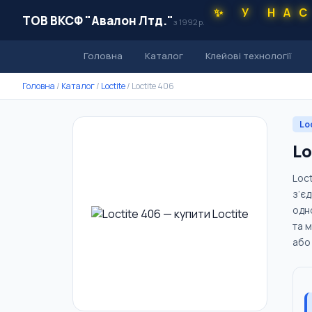
✨ У НА
ТОВ ВКСФ "Авалон Лтд."
з 1992 р.
Головна
Каталог
Клейові технології
Головна
/
Каталог
/
Loctite
/
Loctite 406
Lo
Lo
Loc
з’є
одн
та 
або 