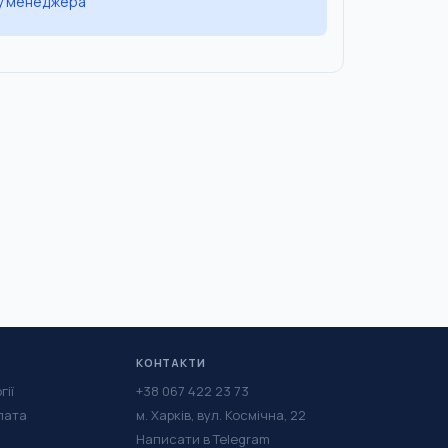
 у менеджера
КОНТАКТИ
гії
+38 067 422 23 73
лата
м. Харків, вул. Космічна, 22
Написати в Telegram