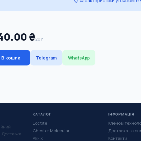
📋 Характеристики уточнюйте
40.00 ₴
20 г
В кошик
Telegram
WhatsApp
КАТАЛОГ
ІНФОРМАЦІЯ
Loctite
Клейові техноло
ійний
Chester Molecular
Доставка та оп
у. Доставка
AkFix
Контакти