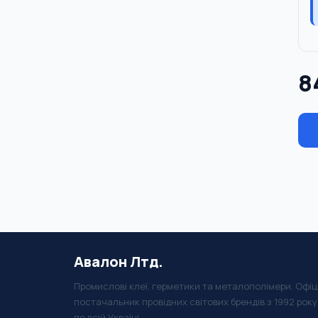
8
Авалон Лтд.
Промислові клеї, герметики та металополімери. Офіц
постачальник провідних світових брендів з 1992 рок
по всій Україні.