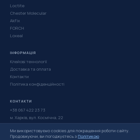
Loctite
Chester Molecular
AkFix
FORCH
Loxeal
ІНФОРМАЦІЯ
Клейові технології
Доставка та оплата
Контакти
Політика конфіденційності
КОНТАКТИ
+38 067 422 23 73
м. Харків, вул. Космічна, 22
Написати в Telegram
Ми використовуємо cookies для покращення роботи сайту.
Написати у Viber
Продовжуючи, ви погоджуєтесь з
Політикою