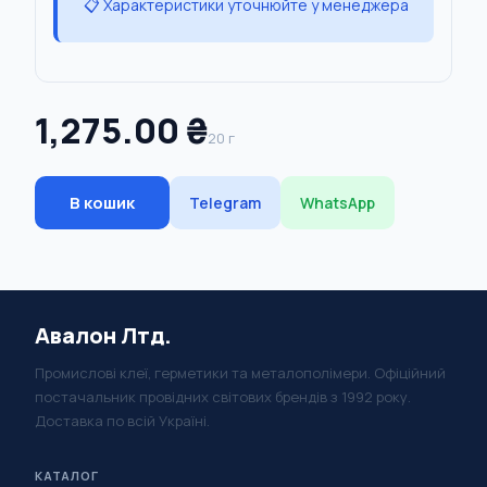
📋 Характеристики уточнюйте у менеджера
1,275.00 ₴
20 г
В кошик
Telegram
WhatsApp
Авалон Лтд.
Промислові клеї, герметики та металополімери. Офіційний
постачальник провідних світових брендів з 1992 року.
Доставка по всій Україні.
КАТАЛОГ