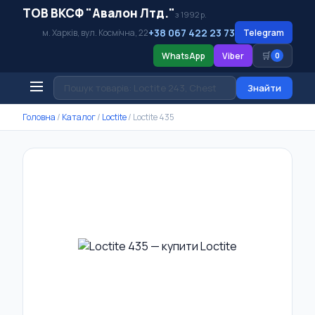
ТОВ ВКСФ "Авалон Лтд."
з 1992 р.
+38 067 422 23 73
м. Харків, вул. Космічна, 22
Telegram
🛒
WhatsApp
Viber
0
Знайти
Головна
/
Каталог
/
Loctite
/
Loctite 435