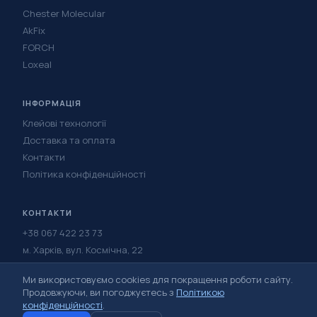
Chester Molecular
AkFix
FORCH
Loxeal
ІНФОРМАЦІЯ
Клейові технології
Доставка та оплата
Контакти
Політика конфіденційності
КОНТАКТИ
+38 067 422 23 73
м. Харків, вул. Космічна, 22
Написати в Telegram
Ми використовуємо cookies для покращення роботи сайту.
Написати у Viber
Продовжуючи, ви погоджуєтесь з
Політикою
конфіденційності
.