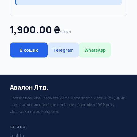
1,900.00 ₴
50 мл
В кошик
Telegram
WhatsApp
Авалон Лтд.
Промислові клеї, герметики та металополімери. Офіційний
постачальник провідних світових брендів з 1992 року.
Доставка по всій Україні.
КАТАЛОГ
Loctite