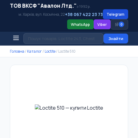
ТОВ ВКСФ "Авалон Лтд."
з 1992 р.
+38 067 422 23 73
м. Харків, вул. Космічна, 22
Telegram
🛒
WhatsApp
Viber
0
Знайти
Головна
/
Каталог
/
Loctite
/
Loctite 510