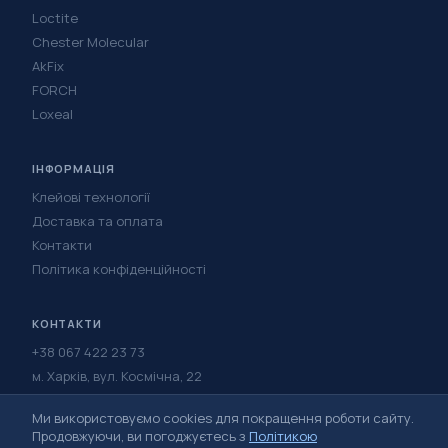
Loctite
Chester Molecular
AkFix
FORCH
Loxeal
ІНФОРМАЦІЯ
Клейові технології
Доставка та оплата
Контакти
Політика конфіденційності
КОНТАКТИ
+38 067 422 23 73
м. Харків, вул. Космічна, 22
Написати в Telegram
Ми використовуємо cookies для покращення роботи сайту.
Написати у Viber
Продовжуючи, ви погоджуєтесь з
Політикою