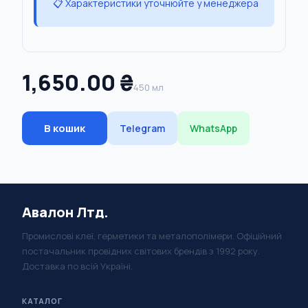
📋 Характеристики уточнюйте у менеджера
1,650.00 ₴
450 мл
В кошик
Telegram
WhatsApp
Авалон Лтд.
Промислові клеї, герметики та металополімери. Офіційний
постачальник провідних світових брендів з 1992 року.
Доставка по всій Україні.
КАТАЛОГ