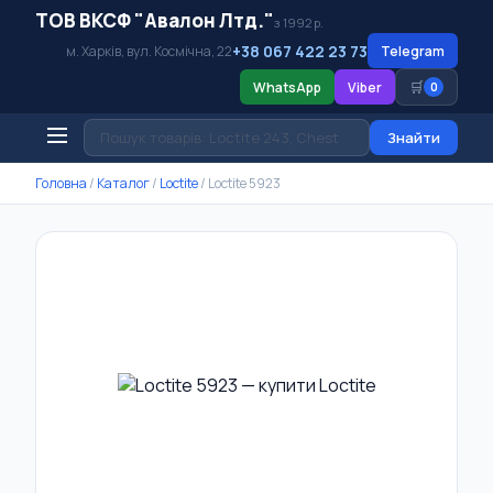
ТОВ ВКСФ "Авалон Лтд."
з 1992 р.
+38 067 422 23 73
м. Харків, вул. Космічна, 22
Telegram
🛒
WhatsApp
Viber
0
Знайти
Головна
/
Каталог
/
Loctite
/
Loctite 5923