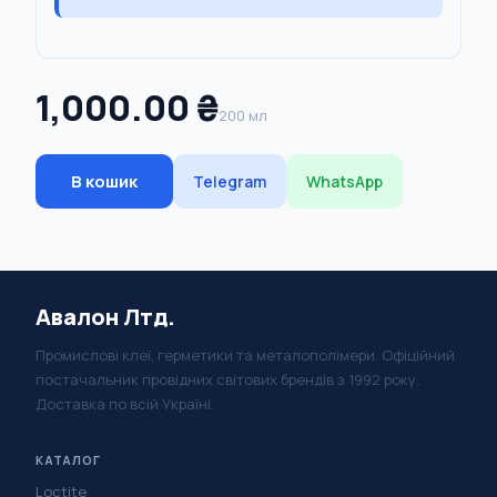
1,000.00 ₴
200 мл
В кошик
Telegram
WhatsApp
Авалон Лтд.
Промислові клеї, герметики та металополімери. Офіційний
постачальник провідних світових брендів з 1992 року.
Доставка по всій Україні.
КАТАЛОГ
Loctite