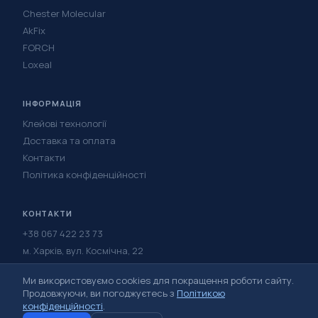
Chester Molecular
AkFix
FORCH
Loxeal
ІНФОРМАЦІЯ
Клейові технології
Доставка та оплата
Контакти
Політика конфіденційності
КОНТАКТИ
+38 067 422 23 73
м. Харків, вул. Космічна, 22
Написати в Telegram
Ми використовуємо cookies для покращення роботи сайту.
Написати у Viber
Продовжуючи, ви погоджуєтесь з
Політикою
конфіденційності
.