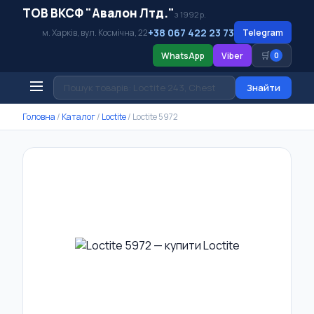
ТОВ ВКСФ "Авалон Лтд."
з 1992 р.
+38 067 422 23 73
м. Харків, вул. Космічна, 22
Telegram
🛒
WhatsApp
Viber
0
Знайти
Головна
/
Каталог
/
Loctite
/
Loctite 5972