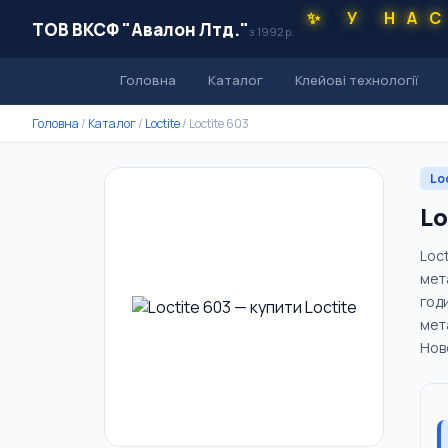
✨ У НА
ТОВ ВКСФ "Авалон Лтд."
з 1992 р.
Головна
Каталог
Клейові технології
Головна
/
Каталог
/
Loctite
/
Loctite 603
Lo
Lo
Loc
мет
год
мет
Ново