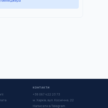
 у менеджера
КОНТАКТИ
гії
+38 067 422 23 73
лата
м. Харків, вул. Космічна, 22
Написати в Telegram