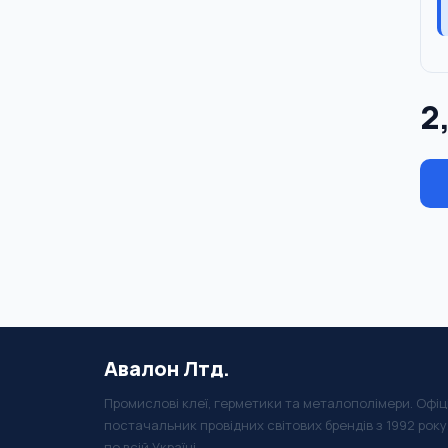
2
Авалон Лтд.
Промислові клеї, герметики та металополімери. Офіц
постачальник провідних світових брендів з 1992 рок
по всій Україні.