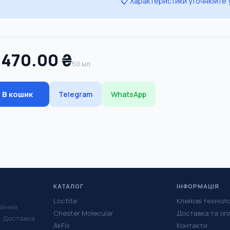
📋 Характеристики уточнюйте
,470.00 ₴
50 мл
В кошик
Telegram
WhatsApp
КАТАЛОГ
ІНФОРМАЦІЯ
Loctite
Клейові техноло
ійний
Chester Molecular
Доставка та оп
у. Доставка
AkFix
Контакти