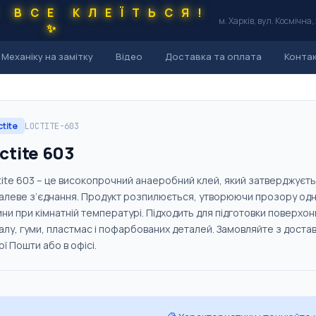
С ВСЕ КЛЕЇТЬСЯ!
м. Харків, вул. Космічна,
✨
Механіку на замітку
Відео
Доставка та оплата
Конта
ctite
LOCTITE-603
ctite 603
tite 603 – це високопрочний анаеробний клей, який затверджуєть
алеве з’єднання. Продукт розпилюється, утворюючи прозору однор
ини при кімнатній температурі. Підходить для підготовки поверх
алу, гуми, пластмас і пофарбованих деталей. Замовляйте з доставк
ї Пошти або в офісі.