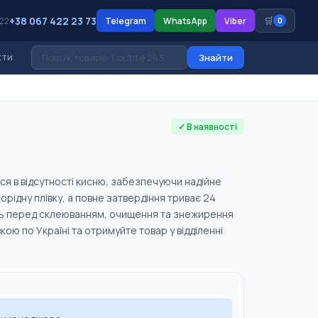
+38 067 422 23 73
🛒
 22
Telegram
WhatsApp
Viber
0
кти
Знайти
✓ В наявності
ся в відсутності кисню, забезпечуючи надійне
ідну плівку, а повне затвердіння триває 24
онь перед склеюванням, очищення та знежирення
ою по Україні та отримуйте товар у відділенні