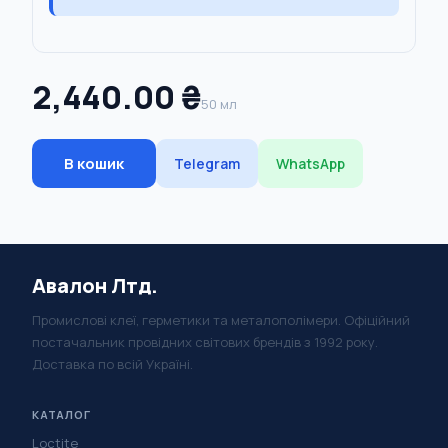
2,440.00 ₴
50 мл
В кошик
Telegram
WhatsApp
Авалон Лтд.
Промислові клеї, герметики та металополімери. Офіційний
постачальник провідних світових брендів з 1992 року.
Доставка по всій Україні.
КАТАЛОГ
Loctite