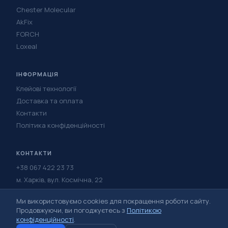
Chester Molecular
AkFix
FORCH
Loxeal
ІНФОРМАЦІЯ
Клейові технології
Доставка та оплата
Контакти
Політика конфіденційності
КОНТАКТИ
+38 067 422 23 73
м. Харків, вул. Космічна, 22
Написати в Telegram
Ми використовуємо cookies для покращення роботи сайту.
Написати у Viber
Продовжуючи, ви погоджуєтесь з
Політикою
конфіденційності
.