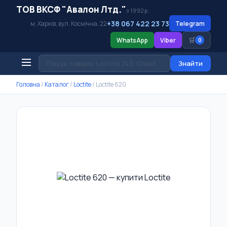
ТОВ ВКСФ "Авалон Лтд."
з 1992 р.
+38 067 422 23 73
м. Харків, вул. Космічна, 22
Telegram
🛒
WhatsApp
Viber
0
Знайти
Головна
/
Каталог
/
Loctite
/
Loctite 620