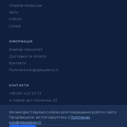
Chester Molecular
AkFix
FORCH
Loxeal
ІНФОРМАЦІЯ
Клейові технології
Доставка та оплата
Контакти
Політика конфіденційності
КОНТАКТИ
+38 067 422 23 73
м. Харків, вул. Космічна, 22
Написати в Telegram
Ми використовуємо cookies для покращення роботи сайту.
Написати у Viber
Продовжуючи, ви погоджуєтесь з
Політикою
конфіденційності
.