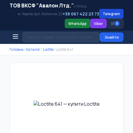
ТОВ ВКСФ "Авалон Лтд."
з 1992 р.
+38 067 422 23 73
м. Харків, вул. Космічна, 22
Telegram
🛒
WhatsApp
Viber
0
Знайти
Головна
/
Каталог
/
Loctite
/
Loctite 641