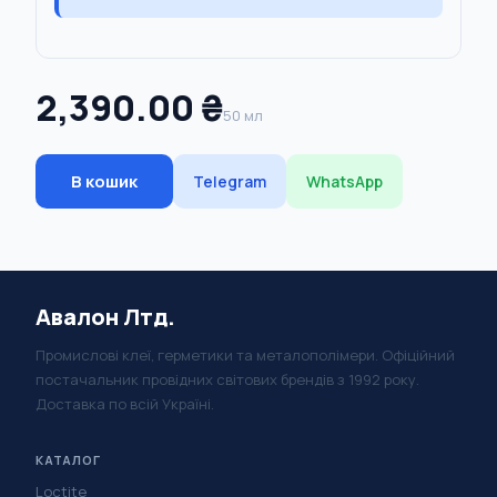
2,390.00 ₴
50 мл
В кошик
Telegram
WhatsApp
Авалон Лтд.
Промислові клеї, герметики та металополімери. Офіційний
постачальник провідних світових брендів з 1992 року.
Доставка по всій Україні.
КАТАЛОГ
Loctite