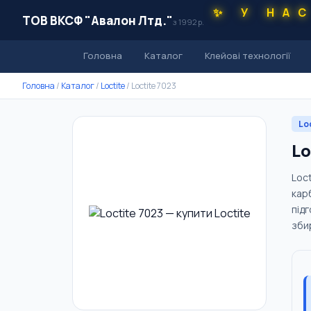
✨ У НА
ТОВ ВКСФ "Авалон Лтд."
з 1992 р.
Головна
Каталог
Клейові технології
Головна
/
Каталог
/
Loctite
/
Loctite 7023
Lo
Lo
Loc
карб
під
збир