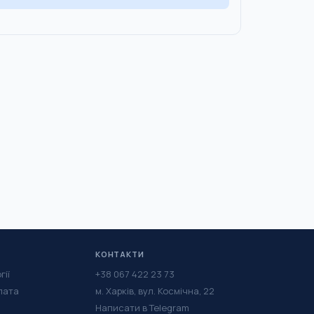
КОНТАКТИ
гії
+38 067 422 23 73
лата
м. Харків, вул. Космічна, 22
Написати в Telegram