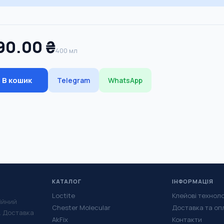
90.00 ₴
400 мл
В кошик
Telegram
WhatsApp
КАТАЛОГ
ІНФОРМАЦІЯ
Loctite
Клейові техноло
ійний
Chester Molecular
Доставка та оп
у. Доставка
AkFix
Контакти