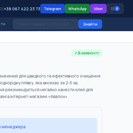
+38 067 422 23 73
🛒
 22
Telegram
WhatsApp
Viber
0
кти
Знайти
✓ В наявності
ризначений для швидкого та ефективного очищення
норідну плівку, яка висихає за 2‑5 хв,
ння рекомендується негайно нанести клей для
їні в інтернет‑магазині «Авалон».
 у менеджера