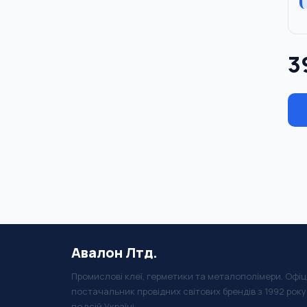
3
Авалон Лтд.
Промислові клеї, герметики та металополімери. Офіц
постачальник провідних світових брендів з 1992 рок
по всій Україні.