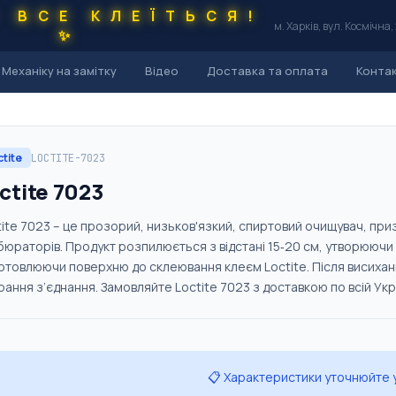
С ВСЕ КЛЕЇТЬСЯ!
м. Харків, вул. Космічна,
✨
Механіку на замітку
Відео
Доставка та оплата
Конта
ctite
LOCTITE-7023
ctite 7023
tite 7023 – це прозорий, низьков'язкий, спиртовий очищувач, п
юраторів. Продукт розпилюється з відстані 15‑20 см, утворюючи од
готовлюючи поверхню до склеювання клеєм Loctite. Після висиха
ання з’єднання. Замовляйте Loctite 7023 з доставкою по всій Укра
📋 Характеристики уточнюйте