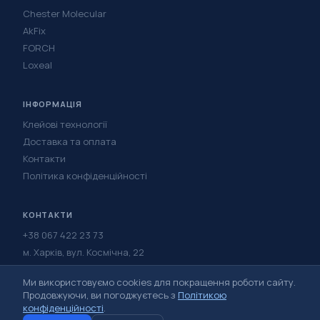
Chester Molecular
AkFix
FORCH
Loxeal
ІНФОРМАЦІЯ
Клейові технології
Доставка та оплата
Контакти
Політика конфіденційності
КОНТАКТИ
+38 067 422 23 73
м. Харків, вул. Космічна, 22
Написати в Telegram
Ми використовуємо cookies для покращення роботи сайту.
Написати у Viber
Продовжуючи, ви погоджуєтесь з
Політикою
конфіденційності
.