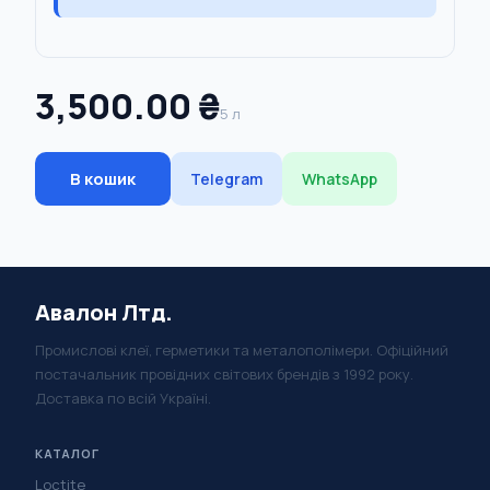
3,500.00 ₴
5 л
В кошик
Telegram
WhatsApp
Авалон Лтд.
Промислові клеї, герметики та металополімери. Офіційний
постачальник провідних світових брендів з 1992 року.
Доставка по всій Україні.
КАТАЛОГ
Loctite