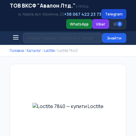
ТОВ ВКСФ "Авалон Лтд."
з 1992 р.
+38 067 422 23 73
м. Харків, вул. Космічна, 22
Telegram
🛒
WhatsApp
Viber
0
Знайти
Головна
/
Каталог
/
Loctite
/
Loctite 7840