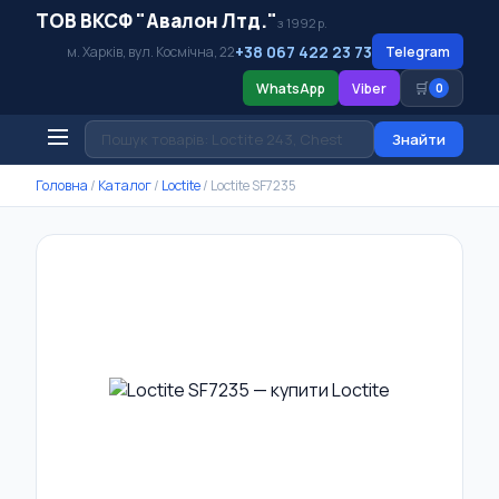
ТОВ ВКСФ "Авалон Лтд."
з 1992 р.
+38 067 422 23 73
м. Харків, вул. Космічна, 22
Telegram
🛒
WhatsApp
Viber
0
Знайти
Головна
/
Каталог
/
Loctite
/
Loctite SF7235