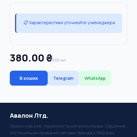
📋 Характеристики уточнюйте у менеджера
380.00 ₴
600 мл
В кошик
Telegram
WhatsApp
Авалон Лтд.
Промислові клеї, герметики та металополімери. Офіційний
постачальник провідних світових брендів з 1992 року.