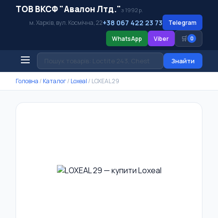
ТОВ ВКСФ "Авалон Лтд."
з 1992 р.
+38 067 422 23 73
м. Харків, вул. Космічна, 22
Telegram
🛒
WhatsApp
Viber
0
Знайти
Головна
/
Каталог
/
Loxeal
/
LOXEAL 29