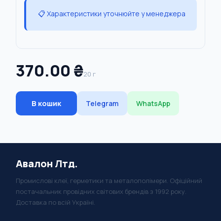
📋 Характеристики уточнюйте у менеджера
370.00 ₴
20 г
В кошик
Telegram
WhatsApp
Авалон Лтд.
Промислові клеї, герметики та металополімери. Офіційний
постачальник провідних світових брендів з 1992 року.
Доставка по всій Україні.