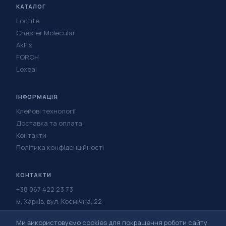
КАТАЛОГ
Loctite
Chester Molecular
AkFix
FORCH
Loxeal
ІНФОРМАЦІЯ
Клейові технології
Доставка та оплата
Контакти
Політика конфіденційності
КОНТАКТИ
+38 067 422 23 73
м. Харків, вул. Космічна, 22
Написати в Telegram
Ми використовуємо cookies для покращення роботи сайту.
Написати у Viber