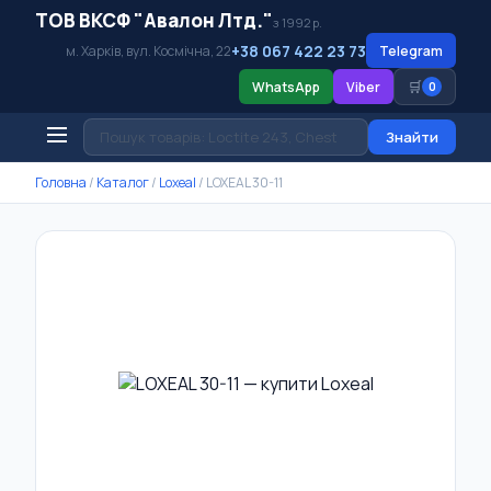
ТОВ ВКСФ "Авалон Лтд."
з 1992 р.
+38 067 422 23 73
м. Харків, вул. Космічна, 22
Telegram
🛒
WhatsApp
Viber
0
Знайти
Головна
/
Каталог
/
Loxeal
/
LOXEAL 30-11