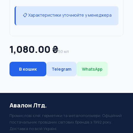
📋 Характеристики уточнюйте у менеджера
1,080.00 ₴
50 мл
В кошик
Telegram
WhatsApp
Авалон Лтд.
Промислові клеї, герметики та металополімери. Офіційний
постачальник провідних світових брендів з 1992 року.
Доставка по всій Україні.