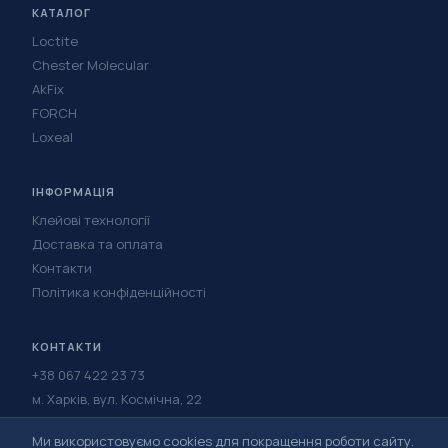
КАТАЛОГ
Loctite
Chester Molecular
AkFix
FORCH
Loxeal
ІНФОРМАЦІЯ
Клейові технології
Доставка та оплата
Контакти
Політика конфіденційності
КОНТАКТИ
+38 067 422 23 73
м. Харків, вул. Космічна, 22
Написати в Telegram
Ми використовуємо cookies для покращення роботи сайту.
Написати у Viber