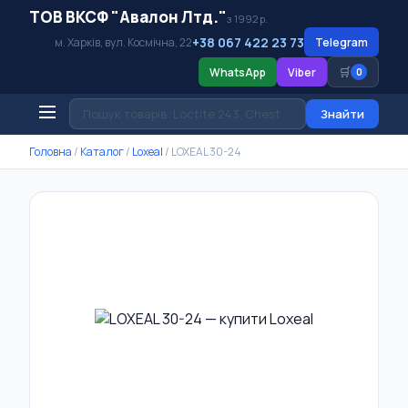
ТОВ ВКСФ "Авалон Лтд."
з 1992 р.
+38 067 422 23 73
м. Харків, вул. Космічна, 22
Telegram
🛒
WhatsApp
Viber
0
Знайти
Головна
/
Каталог
/
Loxeal
/
LOXEAL 30-24