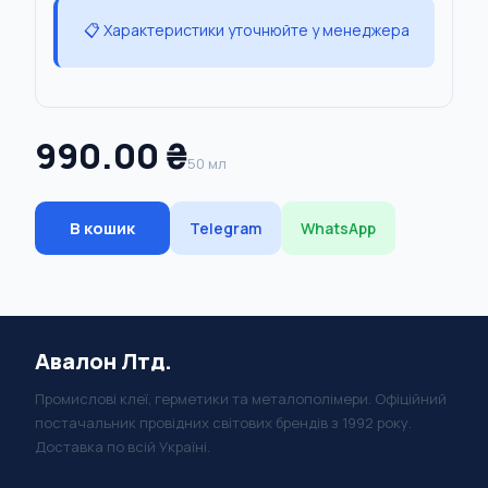
📋 Характеристики уточнюйте у менеджера
990.00 ₴
50 мл
В кошик
Telegram
WhatsApp
Авалон Лтд.
Промислові клеї, герметики та металополімери. Офіційний
постачальник провідних світових брендів з 1992 року.
Доставка по всій Україні.